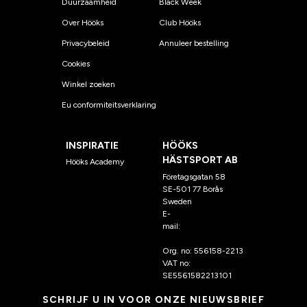
Duurzaamheid
Black Week
Over Hööks
Club Hööks
Privacybeleid
Annuleer bestelling
Cookies
Winkel zoeken
Eu conformiteitsverklaring
INSPIRATIE
HÖÖKS
HÄSTSPORT AB
Hööks Academy
Företagsgatan 58
SE-501 77 Borås
Sweden
E-
mail:
klantenservice@hoo
ks.nl
Org. no: 556158-2213
VAT no:
SE5561582213101
SCHRIJF U IN VOOR ONZE NIEUWSBRIEF