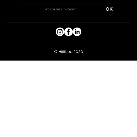
OK
© Hööks.se 2020