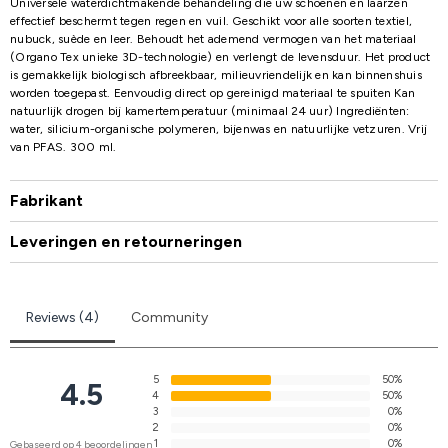
Universele waterdichtmakende behandeling die uw schoenen en laarzen
effectief beschermt tegen regen en vuil. Geschikt voor alle soorten textiel,
nubuck, suède en leer. Behoudt het ademend vermogen van het materiaal
(Organo Tex unieke 3D-technologie) en verlengt de levensduur. Het product
is gemakkelijk biologisch afbreekbaar, milieuvriendelijk en kan binnenshuis
worden toegepast. Eenvoudig direct op gereinigd materiaal te spuiten Kan
natuurlijk drogen bij kamertemperatuur (minimaal 24 uur) Ingrediënten:
water, silicium-organische polymeren, bijenwas en natuurlijke vetzuren. Vrij
van PFAS. 300 ml.
Fabrikant
Leveringen en retourneringen
Reviews (4)
Community
5
50%
4.5
4
50%
3
0%
2
0%
1
0%
Gebaseerd op 4 beoordelingen