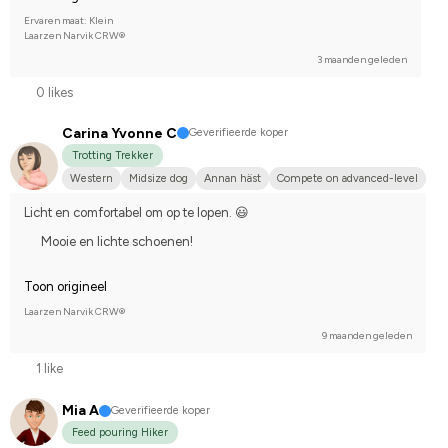
Ervaren maat: Klein
Laarzen Narvik CRW®
3 maanden geleden
0 likes
Carina Yvonne C
Geverifieerde koper
Trotting Trekker
Western
Midsize dog
Annan häst
Compete on advanced-level
Licht en comfortabel om op te lopen. 😃
Mooie en lichte schoenen!
Toon origineel
Laarzen Narvik CRW®
9 maanden geleden
1 like
Mia A
Geverifieerde koper
Feed pouring Hiker