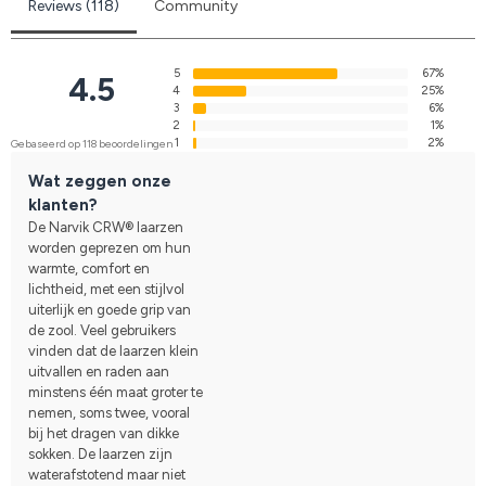
Reviews (118)
Community
5
67%
4.5
4
25%
3
6%
2
1%
1
2%
Gebaseerd op 118 beoordelingen
Wat zeggen onze
klanten?
De Narvik CRW® laarzen
worden geprezen om hun
warmte, comfort en
lichtheid, met een stijlvol
uiterlijk en goede grip van
de zool. Veel gebruikers
vinden dat de laarzen klein
uitvallen en raden aan
minstens één maat groter te
nemen, soms twee, vooral
bij het dragen van dikke
sokken. De laarzen zijn
waterafstotend maar niet