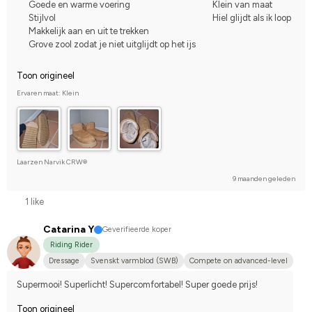
Goede en warme voering
Klein van maat
Stijlvol
Hiel glijdt als ik loop
Makkelijk aan en uit te trekken
Grove zool zodat je niet uitglijdt op het ijs
Toon origineel
Ervaren maat: Klein
Laarzen Narvik CRW®
9 maanden geleden
1 like
Catarina Y
Geverifieerde koper
Riding Rider
Dressage
Svenskt varmblod (SWB)
Compete on advanced-level
Supermooi! Superlicht! Supercomfortabel! Super goede prijs!
Toon origineel