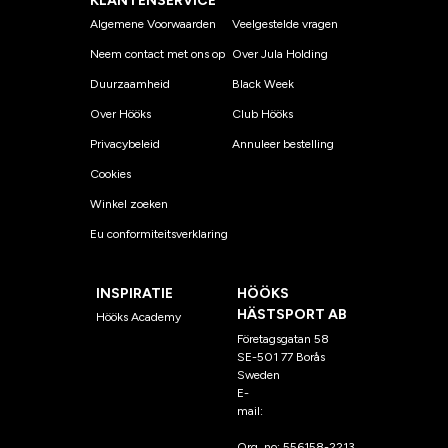
KLANTENSERVICE
Algemene Voorwaarden
Veelgestelde vragen
Neem contact met ons op
Over Jula Holding
Duurzaamheid
Black Week
Over Hööks
Club Hööks
Privacybeleid
Annuleer bestelling
Cookies
Winkel zoeken
Eu conformiteitsverklaring
INSPIRATIE
HÖÖKS
HÄSTSPORT AB
Hööks Academy
Företagsgatan 58
SE-501 77 Borås
Sweden
E-
mail:
klantenservice@hoo
ks.nl
Org. no: 556158-2213