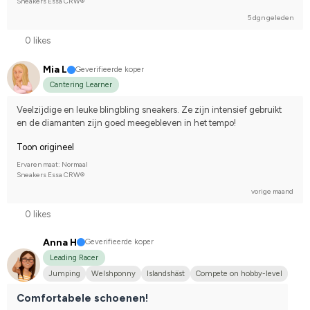
Sneakers Essa CRW®
5 dgn geleden
0 likes
Mia L
Geverifieerde koper
Cantering Learner
Veelzijdige en leuke blingbling sneakers. Ze zijn intensief gebruikt 
en de diamanten zijn goed meegebleven in het tempo!
Toon origineel
Ervaren maat: Normaal
Sneakers Essa CRW®
vorige maand
0 likes
Anna H
Geverifieerde koper
Leading Racer
Jumping
Welshponny
Islandshäst
Compete on hobby-level
Comfortabele schoenen!