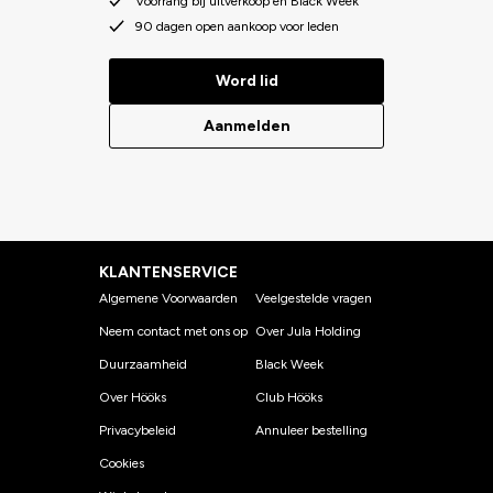
Voorrang bij uitverkoop en Black Week
90 dagen open aankoop voor leden
Word lid
Aanmelden
KLANTENSERVICE
Algemene Voorwaarden
Veelgestelde vragen
Neem contact met ons op
Over Jula Holding
Duurzaamheid
Black Week
Over Hööks
Club Hööks
Privacybeleid
Annuleer bestelling
Cookies