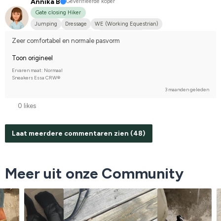
Annika B
Geverifieerde koper
Gate closing Hiker
Jumping
Dressage
WE (Working Equestrian)
Korsning med halvblod
I do not compete
Zeer comfortabel en normale pasvorm
Toon origineel
Ervaren maat: Normaal
Sneakers Essa CRW®
3 maanden geleden
0 likes
Laat meerdere commentaren zien (48)
Meer uit onze Community