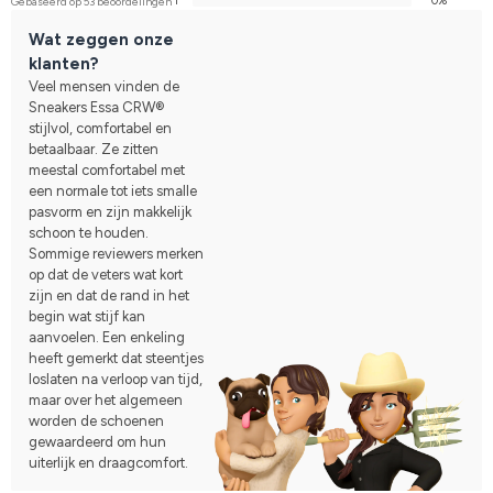
1
0%
Gebaseerd op 53 beoordelingen
Wat zeggen onze
klanten?
Veel mensen vinden de
Sneakers Essa CRW®
stijlvol, comfortabel en
betaalbaar. Ze zitten
meestal comfortabel met
een normale tot iets smalle
pasvorm en zijn makkelijk
schoon te houden.
Sommige reviewers merken
op dat de veters wat kort
zijn en dat de rand in het
begin wat stijf kan
aanvoelen. Een enkeling
heeft gemerkt dat steentjes
loslaten na verloop van tijd,
maar over het algemeen
worden de schoenen
gewaardeerd om hun
uiterlijk en draagcomfort.