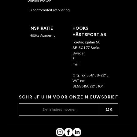
Winkel zoeken
Eu conformiteitsverklaring
INSPIRATIE
HÖÖKS
HÄSTSPORT AB
Hööks Academy
Företagsgatan 58
SE-501 77 Borås
Sweden
E-
mail:
klantenservice@hoo
ks.nl
Org. no: 556158-2213
VAT no:
SE5561582213101
SCHRIJF U IN VOOR ONZE NIEUWSBRIEF
OK