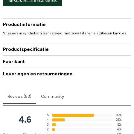
BEKIJK ALLE RECENSIES
Productinformatie
Sneakers in synthetisch leer versierd met zowel stenen als zilveren bandjes.
Productspecificatie
Fabrikant
Leveringen en retourneringen
Reviews (53)
Community
5
70%
4.6
4
21%
3
6%
2
4%