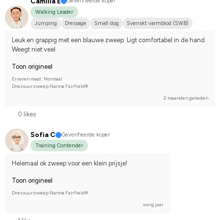
Camilla E
Geverifieerde koper
Walking Leader
Jumping
Dressage
Small dog
Svenskt varmblod (SWB)
Compete on hobby-level
Leuk en grappig met een blauwe zweep. Ligt comfortabel in de hand. 
Weegt niet veel.
Toon origineel
Ervaren maat: Normaal
Dressuurzweep Nanna Fairfield®
2 maanden geleden
0 likes
Sofia C
Geverifieerde koper
Training Contender
Helemaal ok zweep voor een klein prijsje!
Toon origineel
Dressuurzweep Nanna Fairfield®
vorig jaar