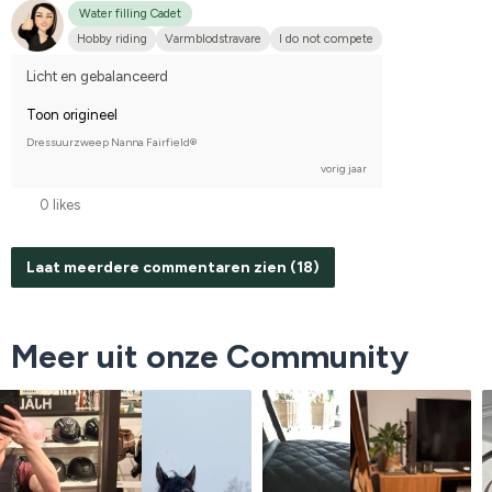
Water filling Cadet
Hobby riding
Varmblodstravare
I do not compete
Licht en gebalanceerd
Toon origineel
Dressuurzweep Nanna Fairfield®
vorig jaar
0 likes
Laat meerdere commentaren zien (18)
Meer uit onze Community