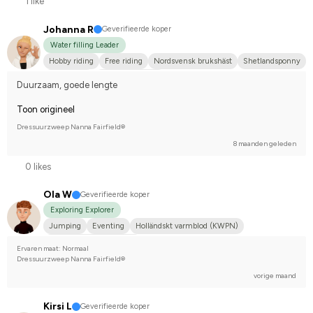
1 like
Johanna R
Geverifieerde koper
Water filling Leader
Hobby riding
Free riding
Nordsvensk brukshäst
Shetlandsponny
Annan häst
I do not compete
Duurzaam, goede lengte
Toon origineel
Dressuurzweep Nanna Fairfield®
8 maanden geleden
0 likes
Ola W
Geverifieerde koper
Exploring Explorer
Jumping
Eventing
Holländskt varmblod (KWPN)
Compete on hobby-level
Ervaren maat: Normaal
Dressuurzweep Nanna Fairfield®
vorige maand
Kirsi L
Geverifieerde koper