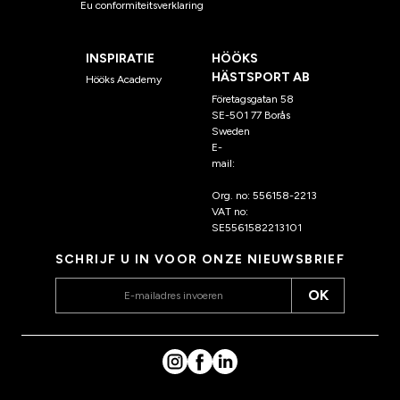
Eu conformiteitsverklaring
INSPIRATIE
HÖÖKS
HÄSTSPORT AB
Hööks Academy
Företagsgatan 58
SE-501 77 Borås
Sweden
E-
mail:
klantenservice@hoo
ks.nl
Org. no: 556158-2213
VAT no:
SE5561582213101
SCHRIJF U IN VOOR ONZE NIEUWSBRIEF
OK