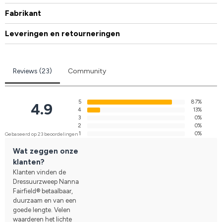
Fabrikant
Leveringen en retourneringen
Reviews (23)
Community
5
87%
4.9
4
13%
3
0%
2
0%
1
0%
Gebaseerd op 23 beoordelingen
Wat zeggen onze
klanten?
Klanten vinden de
Dressuurzweep Nanna
Fairfield® betaalbaar,
duurzaam en van een
goede lengte. Velen
waarderen het lichte