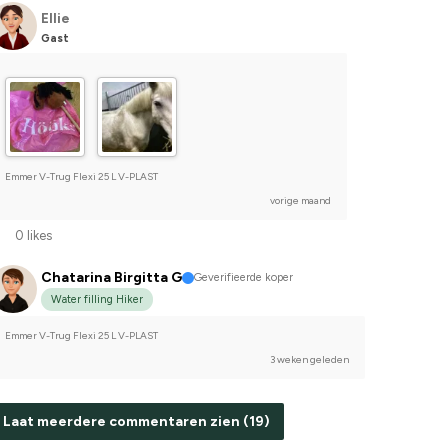
Ellie
Gast
Emmer V-Trug Flexi 25 L V-PLAST
vorige maand
0 likes
Chatarina Birgitta G
Geverifieerde koper
Water filling Hiker
Emmer V-Trug Flexi 25 L V-PLAST
3 weken geleden
Laat meerdere commentaren zien (19)