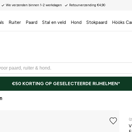
We verzenden binnen 1-2 werkdagen
Retourverzending €4,90
ls
Ruiter
Paard
Stal en veld
Hond
Stokpaard
Hööks Ca
€50 KORTING OP GESELECTEERDE RIJHELMEN*
n
(2
V
E