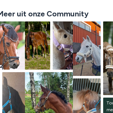
Meer uit onze Community
To
me