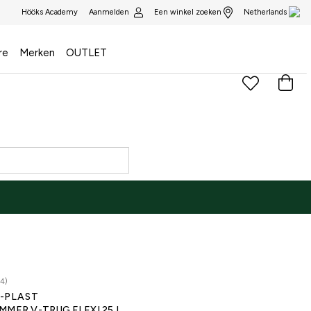
Aanmelden
Een winkel zoeken
Hööks Academy
Netherlands
re
Merken
OUTLET
4)
-PLAST
MMER V-TRUG FLEXI 25 L