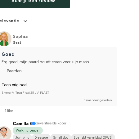
Schrijf een review
elevantie
Sophia
Gast
Goed
Erg goed, mijn paard houdt ervan voor zijn mash
Paarden
Toon origineel
Emmer V-Trug Flexi 25 L V-PLAST
5 maanden geleden
1 like
Camilla E
Geverifieerde koper
Walking Leader
Jumping
Dressage
Small dog
Svenskt varmblod (SWB)