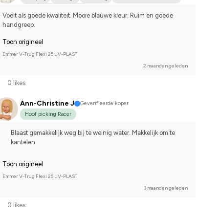
Compete on hobby-level
Voelt als goede kwaliteit. Mooie blauwe kleur. Ruim en goede 
handgreep.
Toon origineel
Emmer V-Trug Flexi 25 L V-PLAST
2 maanden geleden
0 likes
Ann-Christine J
Geverifieerde koper
Hoof picking Racer
Blaast gemakkelijk weg bij te weinig water. Makkelijk om te
kantelen
Toon origineel
Emmer V-Trug Flexi 25 L V-PLAST
3 maanden geleden
0 likes