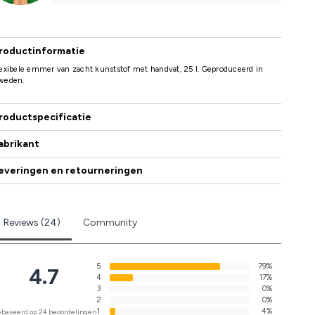
roductinformatie
exibele emmer van zacht kunststof met handvat, 25 l. Geproduceerd in
weden.
roductspecificatie
abrikant
everingen en retourneringen
Reviews (24)
Community
5
79%
4.7
4
17%
3
0%
2
0%
1
4%
baseerd op 24 beoordelingen