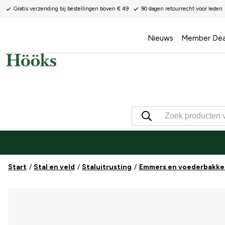
Gratis verzending bij bestellingen boven € 49
90 dagen retourrecht voor leden
Nieuws
Member Dea
Start
Stal en veld
Staluitrusting
Emmers en voederbakke