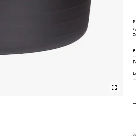
P
Fl
Z
P
F
L
Ge