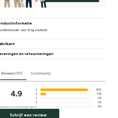
roductinformatie
utblokhouder voor 10 kg zoutblok.
abrikant
everingen en retourneringen
Reviews (10)
Community
5
90%
4.9
4
10%
3
0%
2
0%
1
0%
baseerd op 10 beoordelingen
Schrijf een review