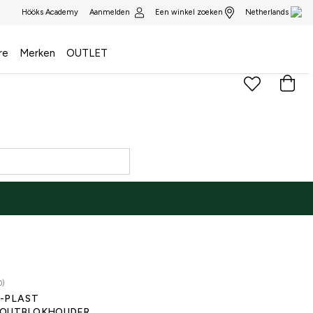
Aanmelden
Een winkel zoeken
Hööks Academy
Netherlands
re
Merken
OUTLET
0)
-PLAST
OUTBLOKHOUDER