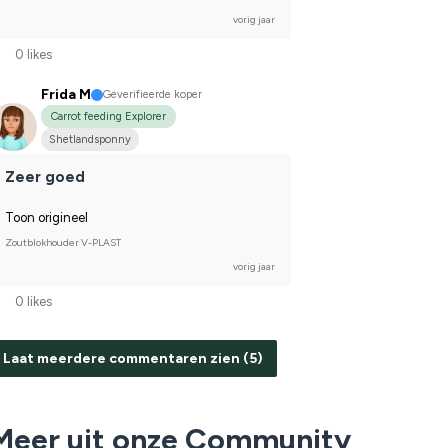
vorig jaar
0 likes
Frida M
Geverifieerde koper
Carrot feeding Explorer
Shetlandsponny
Zeer goed
Toon origineel
Zoutblokhouder V-PLAST
vorig jaar
0 likes
Laat meerdere commentaren zien (5)
Meer uit onze Community