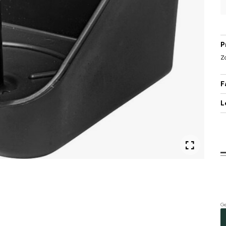
P
Zo
F
L
Ge