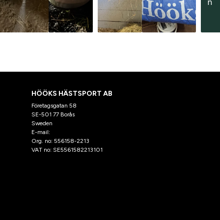
n
HÖÖKS HÄSTSPORT AB
Företagsgatan 58
SE-501 77 Borås
Sweden
E-mail:
klantenservice@hooks.nl
Org. no: 556158-2213
VAT no: SE5561582213101