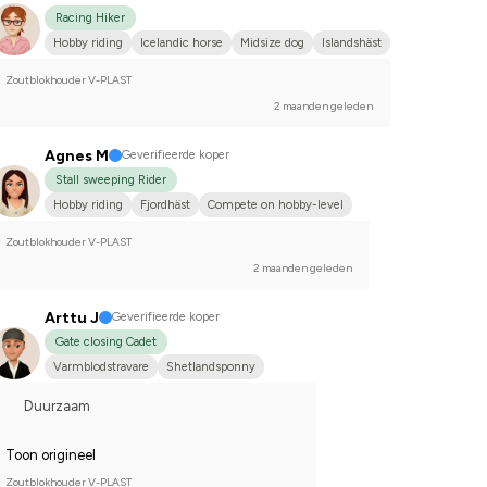
Racing Hiker
Hobby riding
Icelandic horse
Midsize dog
Islandshäst
Zoutblokhouder V-PLAST
2 maanden geleden
Agnes M
Geverifieerde koper
Stall sweeping Rider
Hobby riding
Fjordhäst
Compete on hobby-level
Zoutblokhouder V-PLAST
2 maanden geleden
Arttu J
Geverifieerde koper
Gate closing Cadet
Varmblodstravare
Shetlandsponny
Duurzaam
Toon origineel
Zoutblokhouder V-PLAST