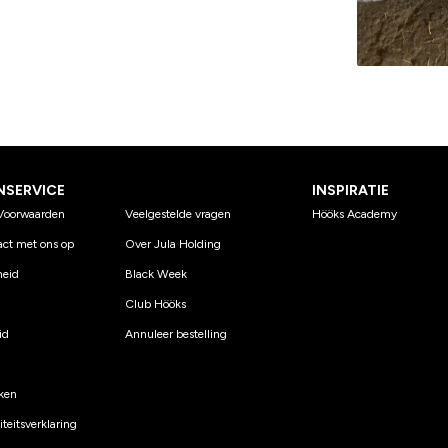
NSERVICE
INSPIRATIE
Voorwaarden
Veelgestelde vragen
Hööks Academy
ct met ons op
Over Jula Holding
eid
Black Week
Club Hööks
id
Annuleer bestelling
ken
teitsverklaring