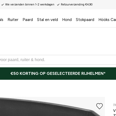
We verzenden binnen 1-2 werkdagen
Retourverzending €4,90
ls
Ruiter
Paard
Stal en veld
Hond
Stokpaard
Hööks Ca
€50 KORTING OP GESELECTEERDE RIJHELMEN*
(1
V
Z