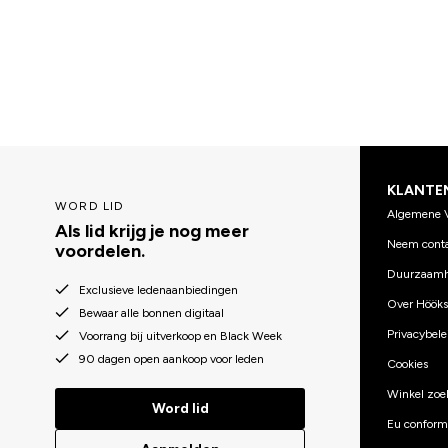
KLANTE
WORD LID
Algemene 
Als lid krijg je nog meer
Neem conta
voordelen.
Duurzaamh
Exclusieve ledenaanbiedingen
Over Hööks
Bewaar alle bonnen digitaal
Privacybele
Voorrang bij uitverkoop en Black Week
90 dagen open aankoop voor leden
Cookies
Winkel zoe
Word lid
Eu conformi