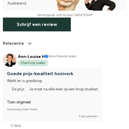
frustrerend.
Samengevat met AI door GAMIFIERA.®
Schrijf een review
Relevantie
Ann-Louise H
Geverifieerde koper
Charming Leader
Goede prijs-kwaliteit hooivork
Werkt en is goedkoop
De prijs
Je moet na elke keer op een knop drukken
Toon origineel
Hooiweegschaal Hööks
4 dgn geleden
0 likes