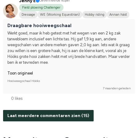
Jenny E
Geverifieerde koper
Field plowing Challenger
Dressage
WE (Working Equestrian)
Hobby riding
Annan häst
Compete on hobby-level
Draagbare hooiweegschaal
Werkt goed, maar ik heb getest met het wegen van een 2 kg zak 
tarwebloem inclusief een lichte tas. Hij gaf 1,9 kg aan, andere 
weegschalen van andere merken gaven 2,0 kg aan. Iets wat ik graag 
zou willen is een grotere haak, hij is aan de kleine kant, vooral als je 
Hööks grote hooi zakken hebt met vrij brede handvatten. Maar verder 
ben ik er tevreden mee.
Toon origineel
Hooiweegschaal Hööks
7 maanden geleden
0 likes
Laat meerdere commentaren zien (15)