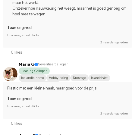
maar het werkt.
Onzeker hoe nauwkeurig het weegt, maar het is goed genoeg om
hooi mee te wegen.
Toon origineel
Hooiweegschaal Hööks
2 maanden geleden
0 likes
Maria G
Geverifieerde koper
Leading Galloper
Icelandic horse
Hobby riding
Dressage
Islandshäst
Compete on hobby-level
Plastic met een kleine haak, maar goed voor de prijs
Toon origineel
Hooiweegschaal Hööks
2 maanden geleden
0 likes