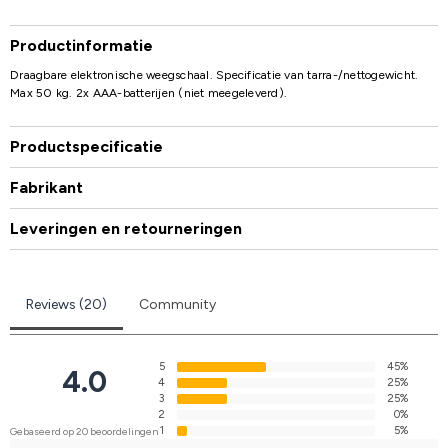
Productinformatie
Draagbare elektronische weegschaal. Specificatie van tarra-/nettogewicht.
Max 50 kg. 2x AAA-batterijen (niet meegeleverd).
Productspecificatie
Fabrikant
Leveringen en retourneringen
Reviews (20)
Community
5
45%
4.0
4
25%
3
25%
2
0%
1
5%
Gebaseerd op 20 beoordelingen