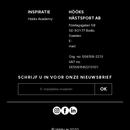
INSPIRATIE
HÖÖKS
HÄSTSPORT AB
Hööks Academy
Företagsgatan 58
SE-501 77 Borås
Sweden
E-
mail:
klantenservice@hoo
ks.nl
Org. no: 556158-2213
VAT no:
SE5561582213101
SCHRIJF U IN VOOR ONZE NIEUWSBRIEF
OK
© Hööks.se 2020