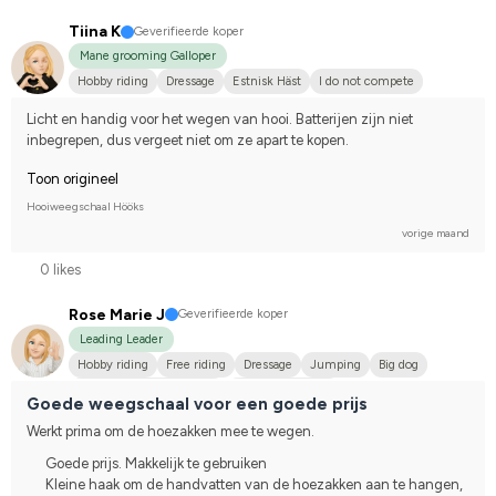
Tiina K
Geverifieerde koper
Mane grooming Galloper
Hobby riding
Dressage
Estnisk Häst
I do not compete
Licht en handig voor het wegen van hooi. Batterijen zijn niet 
inbegrepen, dus vergeet niet om ze apart te kopen.
Toon origineel
Hooiweegschaal Hööks
vorige maand
0 likes
Rose Marie J
Geverifieerde koper
Leading Leader
Hobby riding
Free riding
Dressage
Jumping
Big dog
Svenskt varmblod (SWB)
Varmblodstravare
Goede weegschaal voor een goede prijs
Compete on hobby-level
Werkt prima om de hoezakken mee te wegen.
Goede prijs. Makkelijk te gebruiken
Kleine haak om de handvatten van de hoezakken aan te hangen,