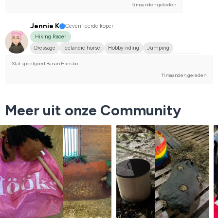
5 maanden geleden
Jennie K
Geverifieerde koper
Hiking Racer
Dressage
Icelandic horse
Hobby riding
Jumping
WE (Working Equestrian)
Islandshäst
Compete on hobby-level
Stal speelgoed Banan Hansbo
11 maanden geleden
Meer uit onze Community