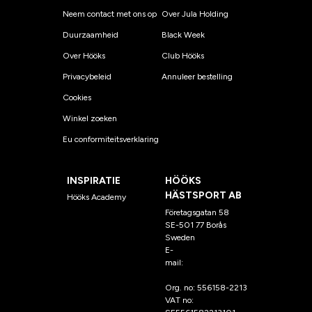
Neem contact met ons op
Over Jula Holding
Duurzaamheid
Black Week
Over Hööks
Club Hööks
Privacybeleid
Annuleer bestelling
Cookies
Winkel zoeken
Eu conformiteitsverklaring
INSPIRATIE
HÖÖKS
HÄSTSPORT AB
Hööks Academy
Företagsgatan 58
SE-501 77 Borås
Sweden
E-
mail:
klantenservice@hoo
ks.nl
Org. no: 556158-2213
VAT no: