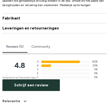
paarden die gemakkelijk onrustig worden in de box, omdat dit het paard kan
bezighouden en verveling kan voorkomen. Makkelijk op te hangen.
Fabrikant
Leveringen en retourneringen
Reviews (5)
Community
5
80%
4.8
4
20%
3
0%
2
0%
1
0%
Gebaseerd op 5 beoordelingen
Schrijf een review
Relevantie