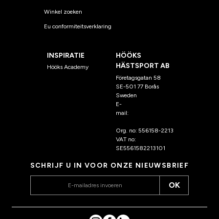
Winkel zoeken
Eu conformiteitsverklaring
INSPIRATIE
HÖÖKS
HÄSTSPORT AB
Hööks Academy
Företagsgatan 58
SE-501 77 Borås
Sweden
E-
mail:
klantenservice@hoo
ks.nl
Org. no: 556158-2213
VAT no:
SE5561582213101
SCHRIJF U IN VOOR ONZE NIEUWSBRIEF
OK