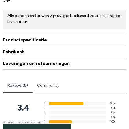
Ω/m.
Alle banden en touwen zijn uv-gestabiliseerd voor een langere
levensduur.
Productspecificatie
Fabrikant
Leveringen en retourneringen
Reviews (5)
Community
5
60%
3.4
4
0%
3
0%
2
0%
1
40%
Gebaseerd op 5 beoordelingen