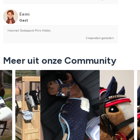
Eemi
Gast
Hooinet Stokpaard Mini Hööks
3 maanden geleden
Meer uit onze Community