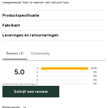
meegeleverde "hooi" of waarom niet met echt hooi.
Productspecificatie
Fabrikant
Leveringen en retourneringen
Reviews (3)
Community
5
100%
5.0
4
0%
3
0%
2
0%
1
0%
Gebaseerd op 3 beoordelingen
Schrijf een review
Relevantie