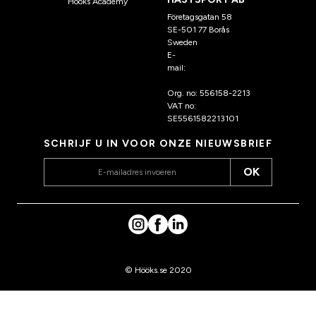
Hööks Academy
Företagsgatan 58
SE-501 77 Borås
Sweden
E-
mail:
klantenservice@hoo
ks.nl
Org. no: 556158-2213
VAT no:
SE5561582213101
SCHRIJF U IN VOOR ONZE NIEUWSBRIEF
OK
© Hööks.se 2020