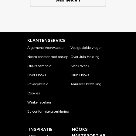
Aanmelden
KLANTENSERVICE
Algemene Voorwaarden
Veelgestelde vragen
Neem contact met ons op
Over Jula Holding
Duurzaamheid
Black Week
Over Hööks
Club Hööks
Privacybeleid
Annuleer bestelling
Cookies
Winkel zoeken
Eu conformiteitsverklaring
INSPIRATIE
HÖÖKS
HÄSTSPORT AB