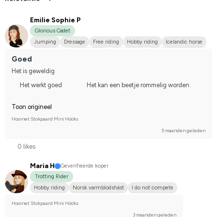
Emilie Sophie P
Glorious Cadet
Jumping
Dressage
Free riding
Hobby riding
Icelandic horse
Midsize dog
Finskt kallblod
Estnisk Häst
Finskt varmblod (FWB)
Goed
Haflinger
Frieser
Fjordhäst
Holländskt varmblod (KWPN)
Het is geweldig
Hannoveraner
Irländsk Cob
Holsteiner
Korsningsponny
Het werkt goed
Het kan een beetje rommelig worden
Korsning med halvblod
Kallblodstravare
Islandshäst
Nordsvensk brukshäst
Lusitano
New Forest Ponny
Toon origineel
Norlandshäst
Oldenburger
Norsk varmblodshäst
Russ
P.R.E.
Hooinet Stokpaard Mini Hööks
Svensk ridponny
Shetlandsponny
Svenskt varmblod (SWB)
5 maanden geleden
Annan häst
Varmblodstravare
Welshponny
Tysk varmblodshäst
Tinker
Compete on advanced-level
0 likes
Maria H
Geverifieerde koper
Trotting Rider
Hobby riding
Norsk varmblodshäst
I do not compete
Hooinet Stokpaard Mini Hööks
3 maanden geleden