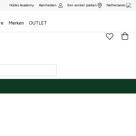
Aanmelden
Een winkel zoeken
Hööks Academy
Netherlands
re
Merken
OUTLET