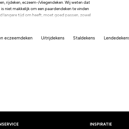
en, rijdeken, eczeem-/vliegendeken. Wij weten dat
et is niet makkelijk om een paardendeken te vinden
rd langere tijd om heeft, moet goed passen, zowel
or een paard is het niet fijn wanneer de deken te
uift. Daarom hebben we enkele favoriete dekens
eldt bijvoorbeeld voor Fairfield. En we werken
 en eczeemdeken
Uitrijdekens
Staldekens
Lendedekens
ardendelen kunt vinden waarnaar je op zoek bent.
NSERVICE
INSPIRATIE