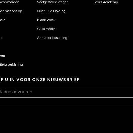
Voorwaarden
Veelgestelde vragen
Hööks Academy
ct met ons op
Over Jula Holding
eid
Black Week
Club Hööks
id
Annuleer bestelling
ken
teitsverklaring
JF U IN VOOR ONZE NIEUWSBRIEF