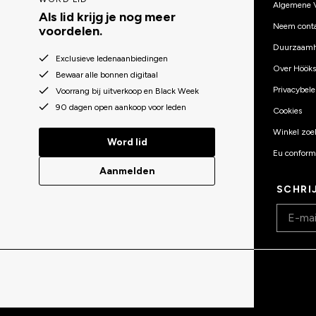
Algemene 
Als lid krijg je nog meer
Neem conta
voordelen.
Duurzaamh
Exclusieve ledenaanbiedingen
Over Hööks
Bewaar alle bonnen digitaal
Privacybele
Voorrang bij uitverkoop en Black Week
90 dagen open aankoop voor leden
Cookies
Winkel zoe
Word lid
Eu conformi
Aanmelden
SCHRI