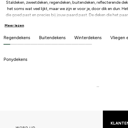
Staldeken, zweetdeken, regendeken, buitendeken, reflecterende dek
het soms wat veel lijkt, maar we zijn er voor je, door dik en dun. H
die goed past en precies bij jouw paard past. De deken die het paa
qua model als grootte. Bij Hööks vind je een uitgebreide keuze. Vo
Meer lezen
groot of te laag uitgesneden is, zodat hij achter de schoft sch
aangepast zodat ze voor meer paardmodellen geschikt zijn. Dit g
Regendekens
Buitendekens
Winterdekens
Vliegen
continu aan een breed assortiment zodat je bij Hööks altijd de pa
Ponydekens
...
KLANTE
WORD LID