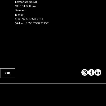
Företagsgatan 58
SE-501 77 Borås
Sweden
E-mail:
klantenservice@hooks.nl
Org. no: 556158-2213
VAT no: SE5561582213101
OK