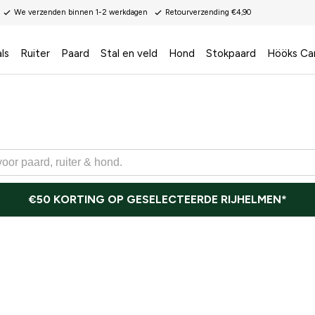
We verzenden binnen 1-2 werkdagen
Retourverzending €4,90
ls
Ruiter
Paard
Stal en veld
Hond
Stokpaard
Hööks Ca
€50 KORTING OP GESELECTEERDE RIJHELMEN*