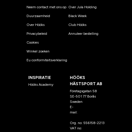
Neem contact met ons op
Over Jula Holding
Duurzaamheid
Black Week
Over Hööks
Club Hööks
Privacybeleid
Annuleer bestelling
Cookies
Winkel zoeken
Eu conformiteitsverklaring
INSPIRATIE
HÖÖKS
HÄSTSPORT AB
Hööks Academy
Företagsgatan 58
SE-501 77 Borås
Sweden
E-
mail:
klantenservice@hoo
ks.nl
Org. no: 556158-2213
VAT no: