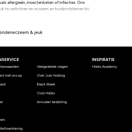
oals allergieën, insectenbeten of infecties. Ons
k te verlichten en eczeem en huidproblemen bij
producten die het eczeem van de hond effectief
 behandelingen die helpen de beschadigde huid te
ties of ernstiger eczeem, er zijn producten in ons
ondeneczeem & jeuk
 snel verlichting bieden. Geef je hond de gewenste
voor eczeem bij honden.
NSERVICE
INSPIRATIE
Voorwaarden
Veelgestelde vragen
Hööks Academy
ct met ons op
Over Jula Holding
eid
Black Week
Club Hööks
id
Annuleer bestelling
ken
teitsverklaring