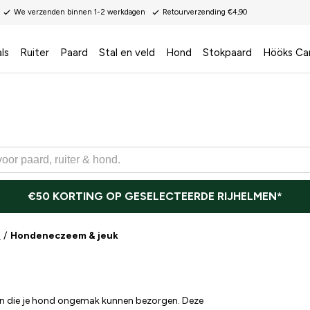
We verzenden binnen 1-2 werkdagen
Retourverzending €4,90
ls
Ruiter
Paard
Stal en veld
Hond
Stokpaard
Hööks Ca
€50 KORTING OP GESELECTEERDE RIJHELMEN*
g
Hondeneczeem & jeuk
en die je hond ongemak kunnen bezorgen. Deze