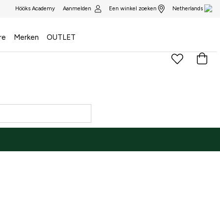
Aanmelden
Een winkel zoeken
Hööks Academy
Netherlands
re
Merken
OUTLET