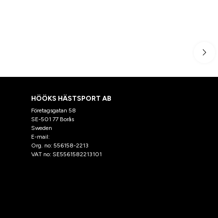
HÖÖKS HÄSTSPORT AB
Företagsgatan 58
SE-501 77 Borås
Sweden
E-mail:
klantenservice@hooks.nl
Org. no: 556158-2213
VAT no: SE5561582213101