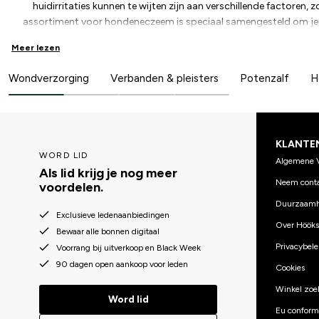
huidirritaties kunnen te wijten zijn aan verschillende factoren, z
assortiment voor hondeneczeem is speciaal samengesteld om jeu
honden te helpen behandelen. We bieden een verscheidenheid aan 
Meer lezen
verlichten en jeuk verminderen. Van crèmes en zalven tot speciale
hydrateren en te herstellen. Als je hond last heeft van milde irrita
Wondverzorging
Verbanden & pleisters
Potenzalf
H
assortiment die helpen bij de behandeling van eczeem bij honden en
zorg met onze effectieve behandelingen 
KLANTE
WORD LID
Algemene 
Als lid krijg je nog meer
Neem conta
voordelen.
Duurzaamh
Exclusieve ledenaanbiedingen
Over Hööks
Bewaar alle bonnen digitaal
Privacybele
Voorrang bij uitverkoop en Black Week
90 dagen open aankoop voor leden
Cookies
Winkel zoe
Word lid
Eu conformi