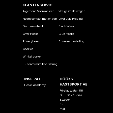
KLANTENSERVICE
Algemene Voorwaarden
Veelgestelde vragen
Neem contact met ons op
Over Jula Holding
Duurzaamheid
Black Week
Over Hööks
Club Hööks
Privacybeleid
Annuleer bestelling
Cookies
Winkel zoeken
Eu conformiteitsverklaring
INSPIRATIE
HÖÖKS
HÄSTSPORT AB
Hööks Academy
Företagsgatan 58
SE-501 77 Borås
Sweden
E-
mail:
klantenservice@hoo