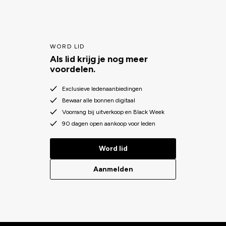
vindt producten die zacht en effectief zijn, zonder de gevoelige
huid van je hond te irriteren. Geef je hond de best mogelijke zorg
met ons assortiment kwaliteitsconditioners.
WORD LID
Als lid krijg je nog meer
voordelen.
Exclusieve ledenaanbiedingen
Bewaar alle bonnen digitaal
Voorrang bij uitverkoop en Black Week
90 dagen open aankoop voor leden
Word lid
Aanmelden