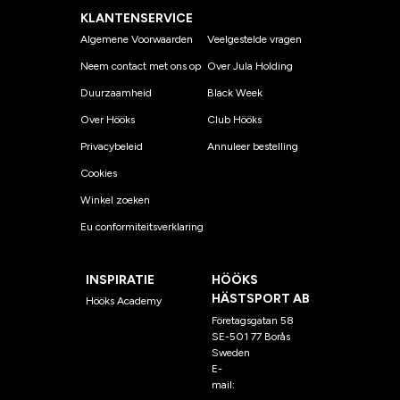
KLANTENSERVICE
Algemene Voorwaarden
Veelgestelde vragen
Neem contact met ons op
Over Jula Holding
Duurzaamheid
Black Week
Over Hööks
Club Hööks
Privacybeleid
Annuleer bestelling
Cookies
Winkel zoeken
Eu conformiteitsverklaring
INSPIRATIE
HÖÖKS
HÄSTSPORT AB
Hööks Academy
Företagsgatan 58
SE-501 77 Borås
Sweden
E-
mail:
klantenservice@hoo