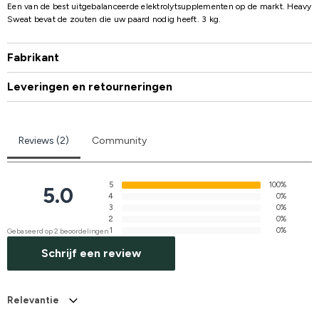
Een van de best uitgebalanceerde elektrolytsupplementen op de markt. Heavy
Sweat bevat de zouten die uw paard nodig heeft. 3 kg.
Fabrikant
Leveringen en retourneringen
Reviews (2)
Community
5
100%
5.0
4
0%
3
0%
2
0%
1
0%
Gebaseerd op 2 beoordelingen
Schrijf een review
Relevantie