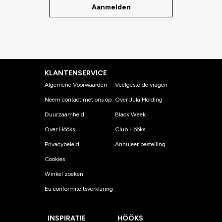
Aanmelden
KLANTENSERVICE
Algemene Voorwaarden
Veelgestelde vragen
Neem contact met ons op
Over Jula Holding
Duurzaamheid
Black Week
Over Hööks
Club Hööks
Privacybeleid
Annuleer bestelling
Cookies
Winkel zoeken
Eu conformiteitsverklaring
INSPIRATIE
HÖÖKS