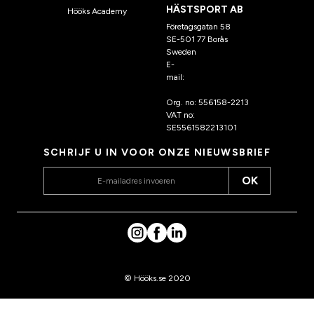
HÄSTSPORT AB
Hööks Academy
Företagsgatan 58
SE-501 77 Borås
Sweden
E-
mail:
klantenservice@hoo
ks.nl
Org. no: 556158-2213
VAT no:
SE5561582213101
SCHRIJF U IN VOOR ONZE NIEUWSBRIEF
OK
© Hööks.se 2020