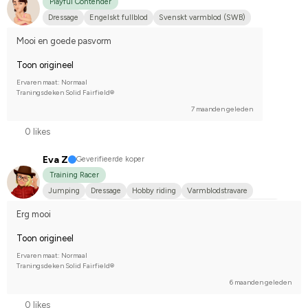
Playful Contender
Dressage
Engelskt fullblod
Svenskt varmblod (SWB)
Mooi en goede pasvorm
Toon origineel
Ervaren maat: Normaal
Traningsdeken Solid Fairfield®
7 maanden geleden
0 likes
Eva Z
Geverifieerde koper
Training Racer
Jumping
Dressage
Hobby riding
Varmblodstravare
Islandshäst
Irländsk Cob
Nordsvensk brukshäst
Annan häst
Erg mooi
Compete on hobby-level
Toon origineel
Ervaren maat: Normaal
Traningsdeken Solid Fairfield®
6 maanden geleden
0 likes