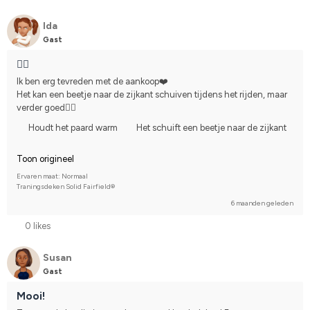
Ida
Gast
👍🏼
Ik ben erg tevreden met de aankoop❤️
Het kan een beetje naar de zijkant schuiven tijdens het rijden, maar 
verder goed👍🏼
Houdt het paard warm
Het schuift een beetje naar de zijkant
Toon origineel
Ervaren maat: Normaal
Traningsdeken Solid Fairfield®
6 maanden geleden
0 likes
Susan
Gast
Mooi!