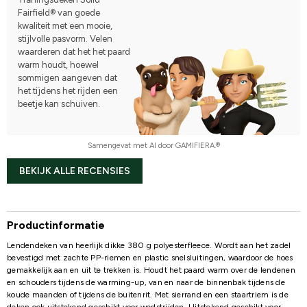
Fairfield® van goede
kwaliteit met een mooie,
stijlvolle pasvorm. Velen
waarderen dat het het paard
warm houdt, hoewel
sommigen aangeven dat
het tijdens het rijden een
beetje kan schuiven.
Samengevat met AI door GAMIFIERA.®
BEKIJK ALLE RECENSIES
Productinformatie
Lendendeken van heerlijk dikke 380 g polyesterfleece. Wordt aan het zadel
bevestigd met zachte PP-riemen en plastic snelsluitingen, waardoor de hoes
gemakkelijk aan en uit te trekken is. Houdt het paard warm over de lendenen
en schouders tijdens de warming-up, van en naar de binnenbak tijdens de
koude maanden of tijdens de buitenrit. Met sierrand en een staartriem is de
deken ook uitstekend geschikt voor wedstrijden. Uitstekend geschikt voor