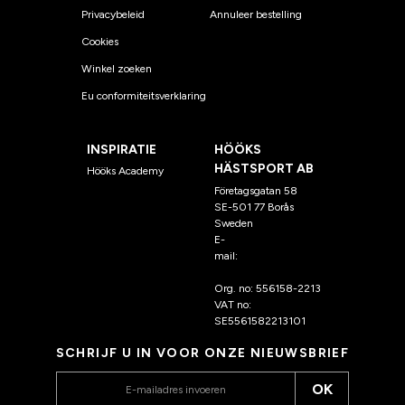
Privacybeleid
Annuleer bestelling
Cookies
Winkel zoeken
Eu conformiteitsverklaring
INSPIRATIE
HÖÖKS
HÄSTSPORT AB
Hööks Academy
Företagsgatan 58
SE-501 77 Borås
Sweden
E-
mail:
klantenservice@hoo
ks.nl
Org. no: 556158-2213
VAT no:
SE5561582213101
SCHRIJF U IN VOOR ONZE NIEUWSBRIEF
OK