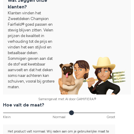
Wat zeggen onze
klanten?
Klanten vinden het
Zweetdeken Champion
Fairfield® goed passen en
stevig blijven zitten. Velen
prijzen de kwaliteit in
verhouding tot de prijs en
vinden het een stijlvol en
betaalbaar deken.
Sommigen geven aan dat
de stof wat kwetsbaar
aanvoelt en dat het deken
soms naar achteren kan
schuiven, vooral bij grotere
maten.
Samengevat met AI door GAMIFIERA.®
Hoe valt de maat?
Klein
Normaal
Groot
Het product valt normaal. Wij raden aan om je gebruikelijke maat te