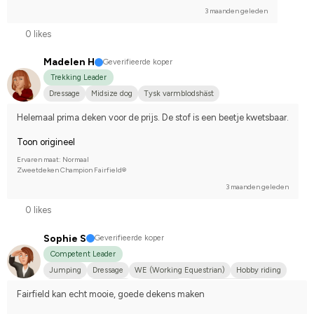
3 maanden geleden
0 likes
Madelen H
Geverifieerde koper
Trekking Leader
Dressage
Midsize dog
Tysk varmblodshäst
Helemaal prima deken voor de prijs. De stof is een beetje kwetsbaar.
Toon origineel
Ervaren maat: Normaal
Zweetdeken Champion Fairfield®
3 maanden geleden
0 likes
Sophie S
Geverifieerde koper
Competent Leader
Jumping
Dressage
WE (Working Equestrian)
Hobby riding
Eventing
Small dog
Annan häst
I do not compete
Fairfield kan echt mooie, goede dekens maken