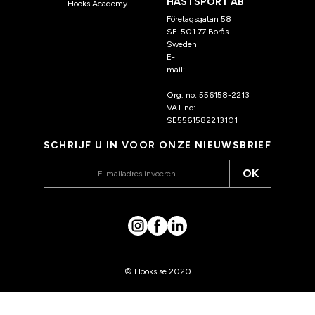
HÄSTSPORT AB
Hööks Academy
Företagsgatan 58
SE-501 77 Borås
Sweden
E-
mail:
klantenservice@hoo
ks.nl
Org. no: 556158-2213
VAT no:
SE5561582213101
SCHRIJF U IN VOOR ONZE NIEUWSBRIEF
OK
© Hööks.se 2020