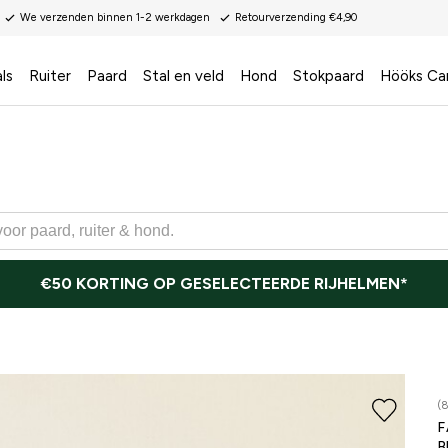
We verzenden binnen 1-2 werkdagen
Retourverzending €4,90
ls
Ruiter
Paard
Stal en veld
Hond
Stokpaard
Hööks Ca
€50 KORTING OP GESELECTEERDE RIJHELMEN*
(
F
B