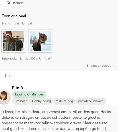
Duurzaam
Toon origineel
Ervaren maat: Normaal
Buitendeken Tornado 100 g Fairfield®
3 maanden geleden
1 like
Elin B
Leading Challenger
Dressage
Hobby riding
Midsize dog
Varmblodstravare
I do not compete
Ik kreeg het als cadeau, erg verrast omdat hij anders geen Hööks 
dekens kan dragen omdat de schouder meestal te groot is 
ongeacht de maat voor mijn warmbloed draver. Maar deze zat 
echt goed. Heeft een maat kleiner dan wat hij bij Amigo heeft, 