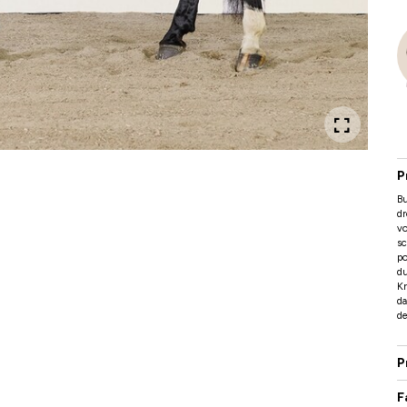
P
Bu
dr
vo
sc
po
du
Kr
da
d
P
F