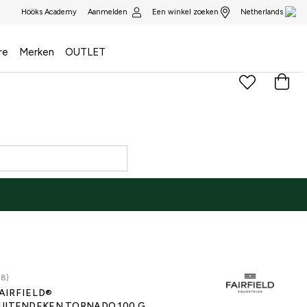
Aanmelden
Een winkel zoeken
Hööks Academy
Netherlands
re
Merken
OUTLET
88)
AIRFIELD®
UITENDEKEN TORNADO 100 G