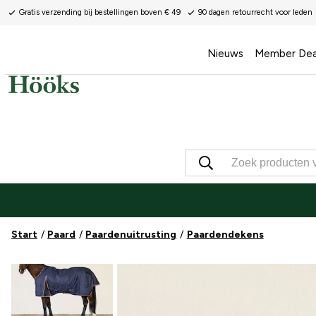
Gratis verzending bij bestellingen boven € 49
90 dagen retourrecht voor leden
Nieuws
Member Dea
Start
Paard
Paardenuitrusting
Paardendekens