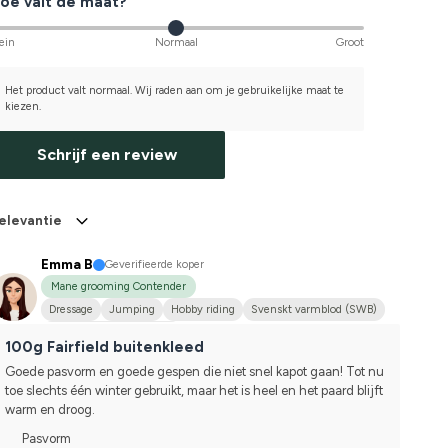
oe valt de maat?
ein
Normaal
Groot
Het product valt normaal. Wij raden aan om je gebruikelijke maat te
kiezen.
Schrijf een review
elevantie
Emma B
Geverifieerde koper
Mane grooming Contender
Dressage
Jumping
Hobby riding
Svenskt varmblod (SWB)
Compete on hobby-level
100g Fairfield buitenkleed
Goede pasvorm en goede gespen die niet snel kapot gaan! Tot nu 
toe slechts één winter gebruikt, maar het is heel en het paard blijft 
warm en droog.
Pasvorm