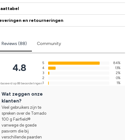
aattabel
everingen en retourneringen
Reviews (88)
Community
5
84%
4.8
4
13%
3
2%
2
0%
1
1%
baseerd op 88 beoordelingen
Wat zeggen onze
klanten?
Veel gebruikers zijn te
spreken over de Tornado
100 g Fairfield®
vanwege de goede
pasvorm die bij
verschillende paarden