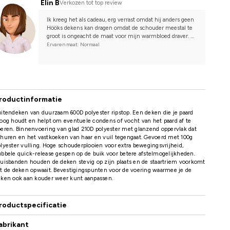
Elin B
Verkozen tot top review
Ik kreeg het als cadeau, erg verrast omdat hij anders geen 
Hööks dekens kan dragen omdat de schouder meestal te 
groot is ongeacht de maat voor mijn warmbloed draver. 
Maar deze zat echt goed. Heeft een maat kleiner dan wat 
Ervaren maat: Normaal
hij bij Amigo heeft, misschien zou het met dezelfde maat 
als hij normaal draagt kunnen, maar omdat deze goed zat 
in deze maat heb ik niet gewisseld naar zijn normale maat 
uit angst dat de schouder te groot zou zijn.
Hij draagt meestal 155 maar heeft 145 bij deze.
roductinformatie
itendeken van duurzaam 600D polyester ripstop. Een deken die je paard
oog houdt en helpt om eventuele condens of vocht van het paard af te
eren. Binnenvoering van glad 210D polyester met glanzend oppervlak dat
huren en het vastkoeken van haar en vuil tegengaat. Gevoerd met 100g
lyester vulling. Hoge schouderplooien voor extra bewegingsvrijheid,
bbele quick-release gespen op de buik voor betere afstelmogelijkheden.
uisbanden houden de deken stevig op zijn plaats en de staartriem voorkomt
t de deken opwaait. Bevestigingspunten voor de voering waarmee je de
eken ook aan kouder weer kunt aanpassen.
roductspecificatie
abrikant