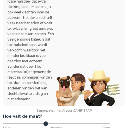
losse halsdeel dat extra
dekking biedt. Maar er zijn
ook veel klachten over de
pasvorm; het deken schuift
vaak naar beneden of voelt
te rekbaar en groot aan, wat
voor irritatie kan zorgen. Een
veelgehoorde kritiek is dat
het halsdeel apart wordt
verkocht, waardoor het
minder bruikbaar is voor
paarden met eczeem
zonder dat deel. Het
materiaal krijgt gemengde
reacties; sommigen vinden
het dun en comfortabel,
anderen vinden het van
slechte kwaliteit, stug en
niet ademend.
Samengevat met AI door GAMIFIERA.®
Hoe valt de maat?
Klein
Normaal
Groot