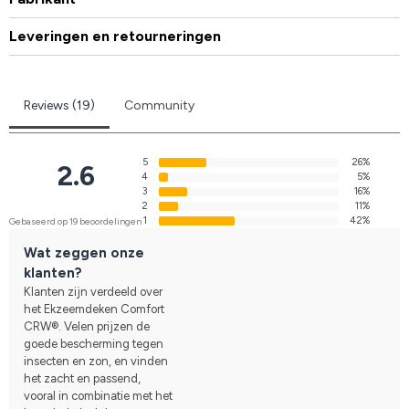
Leveringen en retourneringen
Reviews (19)
Community
5
26%
2.6
4
5%
3
16%
2
11%
1
42%
Gebaseerd op 19 beoordelingen
Wat zeggen onze
klanten?
Klanten zijn verdeeld over
het Ekzeemdeken Comfort
CRW®. Velen prijzen de
goede bescherming tegen
insecten en zon, en vinden
het zacht en passend,
vooral in combinatie met het