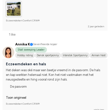
Eczeemdeken Comfort CRW®
2 jaar geleden
1 like
Annika K
Geverifieerde koper
Stall sweeping Leader
Hobby riding
Dansk sportponny
Irländsk Sportponny
Annan häst
Eczeemdeken en hals
Het deken was oké maar een beetje vreemd in de pasvorm. De hals 
en kap werkten helemaal niet. Kon het niet vastmaken met het 
neusgedeelte en hing vooral rond zijn hals.
De pasvorm
Toon origineel
Eczeemdeken Comfort CRW®
vorig jaar