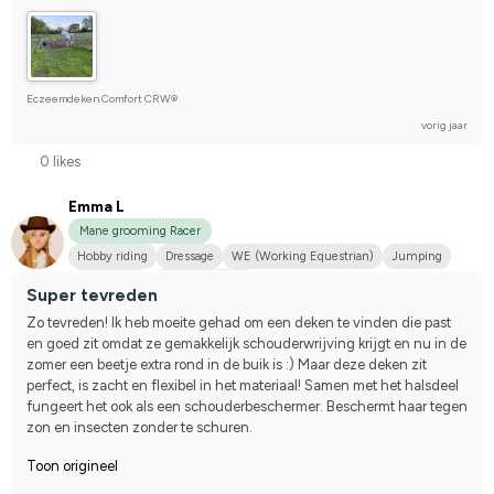
Eczeemdeken Comfort CRW®
vorig jaar
0 likes
Emma L
Mane grooming Racer
Hobby riding
Dressage
WE (Working Equestrian)
Jumping
Midsize dog
Dansk varmblod
Super tevreden
Zo tevreden! Ik heb moeite gehad om een deken te vinden die past 
en goed zit omdat ze gemakkelijk schouderwrijving krijgt en nu in de 
zomer een beetje extra rond in de buik is :) Maar deze deken zit 
perfect, is zacht en flexibel in het materiaal! Samen met het halsdeel 
fungeert het ook als een schouderbeschermer. Beschermt haar tegen 
zon en insecten zonder te schuren.
Toon origineel