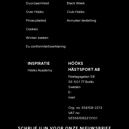
Duurzaamheid
Black Week
Over Hööks
Club Hööks
Privacybeleid
Annuleer bestelling
Cookies
Winkel zoeken
Eu conformiteitsverklaring
INSPIRATIE
HÖÖKS
HÄSTSPORT AB
Hööks Academy
Företagsgatan 58
SE-501 77 Borås
Sweden
E-
mail:
klantenservice@hoo
ks.nl
Org. no: 556158-2213
VAT no:
SE5561582213101
SCHRIJF U IN VOOR ONZE NIEUWSBRIEF