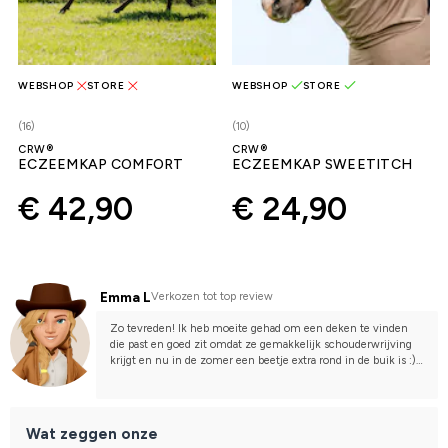
WEBSHOP
STORE
WEBSHOP
STORE
(16)
(10)
CRW®
CRW®
ECZEEMKAP COMFORT
ECZEEMKAP SWEETITCH
€ 42,90
€ 24,90
Emma L
Verkozen tot top review
Zo tevreden! Ik heb moeite gehad om een deken te vinden 
die past en goed zit omdat ze gemakkelijk schouderwrijving 
krijgt en nu in de zomer een beetje extra rond in de buik is :) 
Maar deze deken zit perfect, is zacht en flexibel in het 
materiaal! Samen met het halsdeel fungeert het ook als een 
schouderbeschermer. Beschermt haar tegen zon en insecten 
zonder te schuren.
Wat zeggen onze