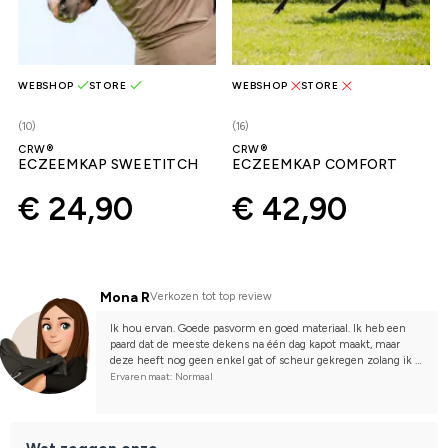
WEBSHOP
STORE
WEBSHOP
STORE
(10)
(16)
CRW®
CRW®
ECZEEMKAP SWEETITCH
ECZEEMKAP COMFORT
€ 24,90
€ 42,90
Mona R
Verkozen tot top review
Ik hou ervan. Goede pasvorm en goed materiaal. Ik heb een 
paard dat de meeste dekens na één dag kapot maakt, maar 
deze heeft nog geen enkel gat of scheur gekregen zolang ik 
hem heb.
Ervaren maat: Normaal