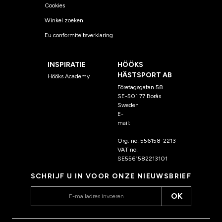
Cookies
Winkel zoeken
Eu conformiteitsverklaring
INSPIRATIE
HÖÖKS
HÄSTSPORT AB
Hööks Academy
Företagsgatan 58
SE-501 77 Borås
Sweden
E-
mail:
klantenservice@hoo
ks.nl
Org. no: 556158-2213
VAT no:
SE5561582213101
SCHRIJF U IN VOOR ONZE NIEUWSBRIEF
OK