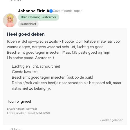
Johanne Eirin A
Geverifieerde koper
Barn cleaning Performer
Islandshäst
Heel goed deken
Ik ben er dol op—precies zoals ik hoopte. Comfortabel materiaal voor 
warme dagen, nergens waar het schuurt, luchtig en goed. 
Beschermt goed tegen insecten. Maat 135 paste goed bij mijn 
IJslandse paard. Aanrader :)
Luchtig en licht, schuurt niet
Goede kwaliteit
Beschermt goed tegen insecten (ook op de buik)
De hals/nek zakt een beetje naar beneden als het paard rolt, maar
dat is niet zo belangrijk
Toon origineel
Ervaren maat: Normaal
Eczeemdeken Sweetitch CRW®
2 weken geleden
0 likes