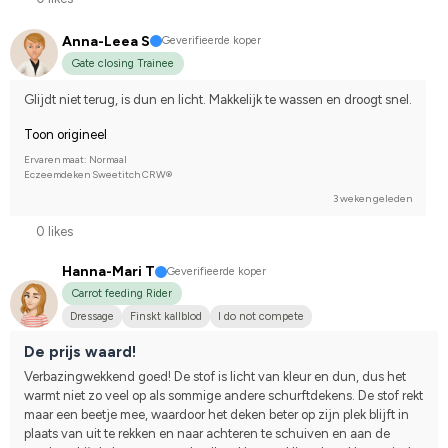
Anna-Leea S
Geverifieerde koper
Gate closing Trainee
Glijdt niet terug, is dun en licht. Makkelijk te wassen en droogt snel.
Toon origineel
Ervaren maat: Normaal
Eczeemdeken Sweetitch CRW®
3 weken geleden
0 likes
Hanna-Mari T
Geverifieerde koper
Carrot feeding Rider
Dressage
Finskt kallblod
I do not compete
De prijs waard!
Verbazingwekkend goed! De stof is licht van kleur en dun, dus het 
warmt niet zo veel op als sommige andere schurftdekens. De stof rekt 
maar een beetje mee, waardoor het deken beter op zijn plek blijft in 
plaats van uit te rekken en naar achteren te schuiven en aan de 