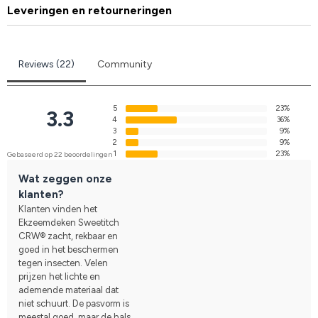
Leveringen en retourneringen
Reviews (22)
Community
5
23%
3.3
4
36%
3
9%
2
9%
1
23%
Gebaseerd op 22 beoordelingen
Wat zeggen onze
klanten?
Klanten vinden het
Ekzeemdeken Sweetitch
CRW® zacht, rekbaar en
goed in het beschermen
tegen insecten. Velen
prijzen het lichte en
ademende materiaal dat
niet schuurt. De pasvorm is
meestal goed, maar de hals