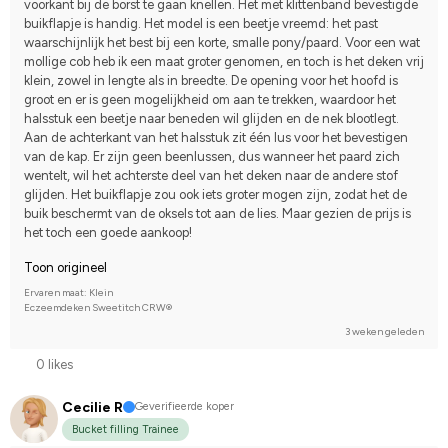
voorkant bij de borst te gaan knellen. Het met klittenband bevestigde 
buikflapje is handig. Het model is een beetje vreemd: het past 
waarschijnlijk het best bij een korte, smalle pony/paard. Voor een wat 
mollige cob heb ik een maat groter genomen, en toch is het deken vrij 
klein, zowel in lengte als in breedte. De opening voor het hoofd is 
groot en er is geen mogelijkheid om aan te trekken, waardoor het 
halsstuk een beetje naar beneden wil glijden en de nek blootlegt. 
Aan de achterkant van het halsstuk zit één lus voor het bevestigen 
van de kap. Er zijn geen beenlussen, dus wanneer het paard zich 
wentelt, wil het achterste deel van het deken naar de andere stof 
glijden. Het buikflapje zou ook iets groter mogen zijn, zodat het de 
buik beschermt van de oksels tot aan de lies. Maar gezien de prijs is 
het toch een goede aankoop!
Toon origineel
Ervaren maat: Klein
Eczeemdeken Sweetitch CRW®
3 weken geleden
0 likes
Cecilie R
Geverifieerde koper
Bucket filling Trainee