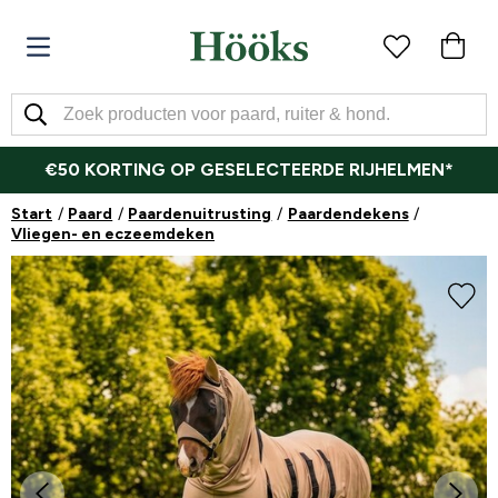
€50 KORTING OP GESELECTEERDE RIJHELMEN*
Start
Paard
Paardenuitrusting
Paardendekens
Vliegen- en eczeemdeken