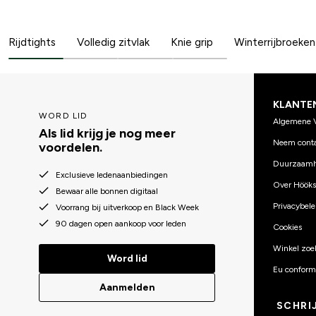
Rijdtights
Volledig zitvlak
Knie grip
Winterrijbroeken
KLANTE
WORD LID
Algemene 
Als lid krijg je nog meer
Neem conta
voordelen.
Duurzaamh
Exclusieve ledenaanbiedingen
Over Hööks
Bewaar alle bonnen digitaal
Privacybele
Voorrang bij uitverkoop en Black Week
90 dagen open aankoop voor leden
Cookies
Winkel zoe
Word lid
Eu conformi
Aanmelden
SCHRI