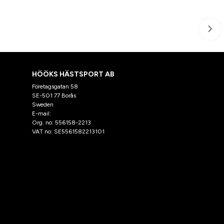
HÖÖKS HÄSTSPORT AB
Företagsgatan 58
SE-501 77 Borås
Sweden
E-mail:
klantenservice@hooks.nl
Org. no: 556158-2213
VAT no: SE5561582213101