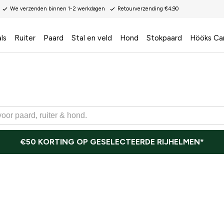
We verzenden binnen 1-2 werkdagen
Retourverzending €4,90
ls
Ruiter
Paard
Stal en veld
Hond
Stokpaard
Hööks Ca
€50 KORTING OP GESELECTEERDE RIJHELMEN*