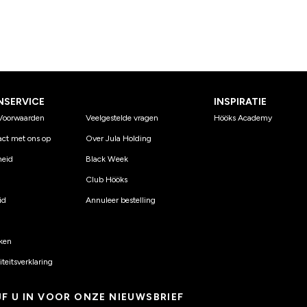
NSERVICE
INSPIRATIE
Voorwaarden
Veelgestelde vragen
Hööks Academy
ct met ons op
Over Jula Holding
eid
Black Week
Club Hööks
id
Annuleer bestelling
ken
teitsverklaring
JF U IN VOOR ONZE NIEUWSBRIEF