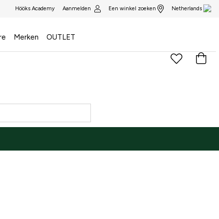
Aanmelden
Een winkel zoeken
Hööks Academy
Netherlands
re
Merken
OUTLET