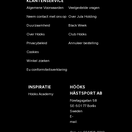
KLANTENSERVICE
Algemene Voorwaarden
Veelgestelde vragen
Neem contact met ons op
Over Jula Holding
Duurzaamheid
Black Week
Over Hööks
Club Hööks
Privacybeleid
Annuleer bestelling
Cookies
Winkel zoeken
Eu conformiteitsverklaring
INSPIRATIE
HÖÖKS
HÄSTSPORT AB
Hööks Academy
Företagsgatan 58
SE-501 77 Borås
Sweden
E-
mail:
klantenservice@hoo
ks.nl