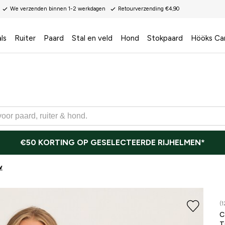
We verzenden binnen 1-2 werkdagen
Retourverzending €4,90
ls
Ruiter
Paard
Stal en veld
Hond
Stokpaard
Hööks Ca
€50 KORTING OP GESELECTEERDE RIJHELMEN*
w
(1
T