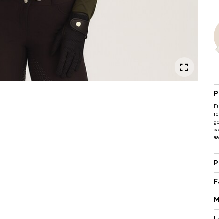
P
F
re
ge
aa
aa
P
F
M
L