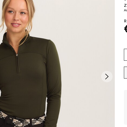
Z
Ar
R