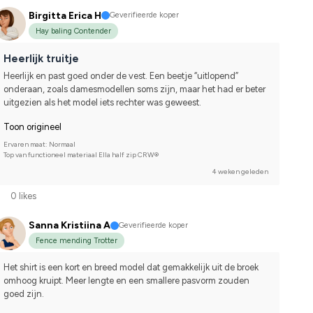
Birgitta Erica H
Geverifieerde koper
Hay baling Contender
Heerlijk truitje
Heerlijk en past goed onder de vest. Een beetje “uitlopend” 
onderaan, zoals damesmodellen soms zijn, maar het had er beter 
uitgezien als het model iets rechter was geweest.
Toon origineel
Ervaren maat: Normaal
Top van functioneel materiaal Ella half zip CRW®
4 weken geleden
0 likes
Sanna Kristiina A
Geverifieerde koper
Fence mending Trotter
Het shirt is een kort en breed model dat gemakkelijk uit de broek 
omhoog kruipt. Meer lengte en een smallere pasvorm zouden 
goed zijn.