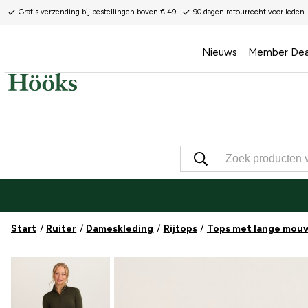
Gratis verzending bij bestellingen boven € 49
90 dagen retourrecht voor leden
Nieuws
Member Dea
Start
Ruiter
Dameskleding
Rijtops
Tops met lange mou