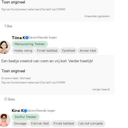
Toon origineel
Top van functioneel materiaal Ella half zip CRW®
3 maanden geleden
1 like
Tiina K
Geverifieerde koper
Manouvering Trekker
Hobby riding
Finskt kallblod
Fjordhäst
Annan häst
I do not compete
Een beetje vreemd van vorm en vrij kort. Verder heerlijk!
Toon origineel
Ervaren maat: Normaal
Top van functioneel materiaal Ella half zip CRW®
vorige maand
0 likes
Kirsi K
Geverifieerde koper
Skillful Trekker
Dressage
Estnisk Häst
Finskt kallblod
I do not compete