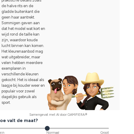
praktische details zoals
de halve rits en de
gladde buitenkant die
geen haar aantrekt.
Sommigen geven aan
dat het model wat kort en
wijd rond de taille kan
zijn, waardoor koude
lucht binnen kan komen.
Het kleurenaanbod mag
wat uitgebreider, maar
velen hebben meerdere
exemplaren in
verschillende kleuren
gekocht. Het is ideaal als
laagje bij kouder weer en
populair voor zowel
dagelijks gebruik als
sport.
Samengevat met AI door GAMIFIERA.®
oe valt de maat?
ein
Normaal
Groot