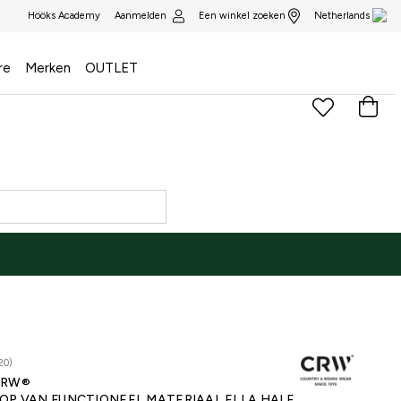
Aanmelden
Een winkel zoeken
Hööks Academy
Netherlands
re
Merken
OUTLET
20)
CRW®
OP VAN FUNCTIONEEL MATERIAAL ELLA HALF