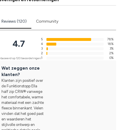
Reviews (120)
Community
5
78%
4.7
4
18%
3
3%
2
2%
1
0%
baseerd op 120 beoordelingen
Wat zeggen onze
klanten?
Klanten zijn positief over
de Funktionstopp Ella
half zip CRW® vanwege
het comfortabele, warme
materiaal met een zachte
fleece binnenkant. Velen
vinden dat het goed past
en waarderen het
stijlvolle ontwerp en