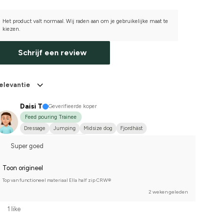
Het product valt normaal. Wij raden aan om je gebruikelijke maat te
kiezen.
Schrijf een review
elevantie
Daisi T
Geverifieerde koper
Feed pouring Trainee
Dressage
Jumping
Midsize dog
Fjordhäst
Compete on hobby-level
Super goed
Toon origineel
Top van functioneel materiaal Ella half zip CRW®
2 weken geleden
1 like