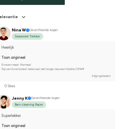
elevantie
Nina W
Geverifieerde koper
Seasoned Trekker
Heerlijk
Toon origineel
Ervaren maat: Normaal
Top van functioneel materiaal met lange mouwen Goldie CRW®
3 dgn geleden
0 likes
Jenny K
Geverifieerde koper
Barn cleaning Racer
Superlekker.
Toon origineel