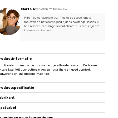
Märta A
Verkozen tot top review
Mijn nieuwe favoriete trui. Precies de goede lengte 
mouwen en het ademt goed tijdens zweterige sessies. Ik 
heb zelf een heel lange bovenlichaam, dus het is fijn om 
een trui te hebben die niet omhoog kruipt in de taille.
Ervaren maat: Normaal
roductinformatie
unctionele top met lange mouwen en getailleerde pasvorm. Zachte en
kbare kwaliteit voor optimale bewegingsvrijheid en goed comfort.
ilwerend en sneldrogend materiaal.
roductspecificatie
abrikant
aattabel
everingen en retourneringen