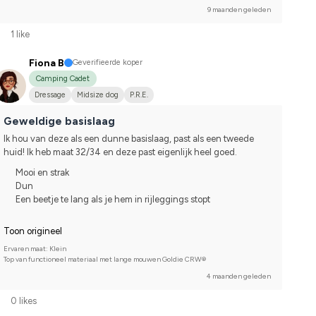
9 maanden geleden
1 like
Fiona B
Geverifieerde koper
Camping Cadet
Dressage
Midsize dog
P.R.E.
Geweldige basislaag
Ik hou van deze als een dunne basislaag, past als een tweede 
huid! Ik heb maat 32/34 en deze past eigenlijk heel goed.
Mooi en strak
Dun
Een beetje te lang als je hem in rijleggings stopt
Toon origineel
Ervaren maat: Klein
Top van functioneel materiaal met lange mouwen Goldie CRW®
4 maanden geleden
0 likes