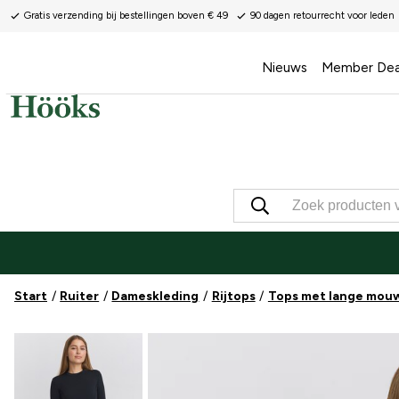
Gratis verzending bij bestellingen boven € 49
90 dagen retourrecht voor leden
Nieuws
Member Dea
Start
Ruiter
Dameskleding
Rijtops
Tops met lange mou