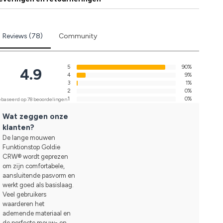
Reviews (78)
Community
5
90%
4.9
4
9%
3
1%
2
0%
1
0%
baseerd op 78 beoordelingen
Wat zeggen onze
klanten?
De lange mouwen
Funktionstop Goldie
CRW® wordt geprezen
om zijn comfortabele,
aansluitende pasvorm en
werkt goed als basislaag.
Veel gebruikers
waarderen het
ademende materiaal en
de perfecte mouw- en