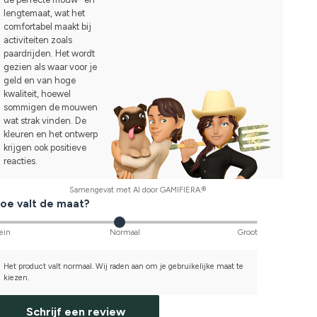
lengtemaat, wat het
comfortabel maakt bij
activiteiten zoals
paardrijden. Het wordt
gezien als waar voor je
geld en van hoge
kwaliteit, hoewel
sommigen de mouwen
wat strak vinden. De
kleuren en het ontwerp
krijgen ook positieve
reacties.
Samengevat met AI door GAMIFIERA.®
oe valt de maat?
ein
Normaal
Groot
Het product valt normaal. Wij raden aan om je gebruikelijke maat te
kiezen.
Schrijf een review