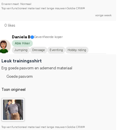
Ervaren maat: Normaal
Top van functioneel materiaal met lange mouwen Goldie CRW®
vorige week
0 likes
Daniela B
Geverifieerde koper
Able Hiker
Jumping
Dressage
Eventing
Hobby riding
Varmblodstravare
Finskt kallblod
Compete on hobby-level
Leuk trainingsshirt
Erg goede pasvorm en ademend materiaal
Goede pasvorm
Toon origineel
Top van functioneel materiaal met lange mouwen Goldie CRW®