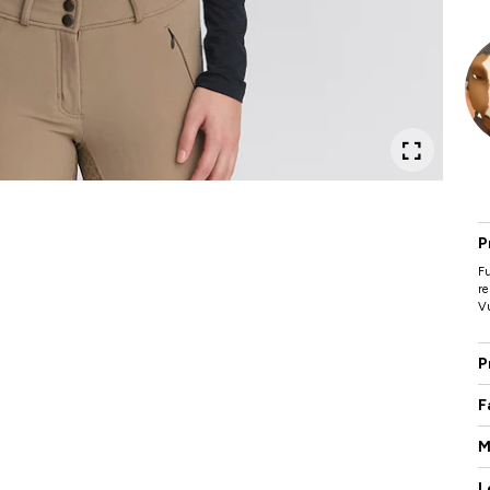
P
F
re
Vu
P
F
M
L