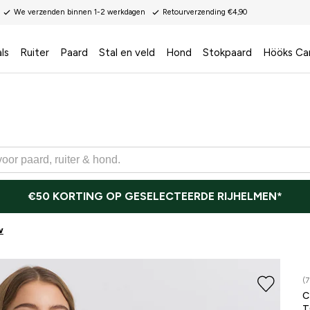
We verzenden binnen 1-2 werkdagen
Retourverzending €4,90
ls
Ruiter
Paard
Stal en veld
Hond
Stokpaard
Hööks Ca
€50 KORTING OP GESELECTEERDE RIJHELMEN*
w
(7
T