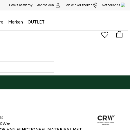
Aanmelden
Een winkel zoeken
Hööks Academy
Netherlands
re
Merken
OUTLET
8)
CRW®
OP VAN FUNCTIONEEL MATERIAAL MET