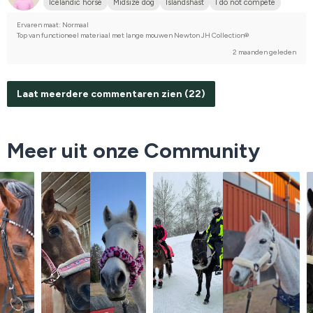
Icelandic horse
Midsize dog
Islandshäst
I do not compete
Ervaren maat: Normaal
Top van functioneel materiaal met lange mouwen Newton JH Collection®
2 maanden geleden
Laat meerdere commentaren zien (22)
Meer uit onze Community