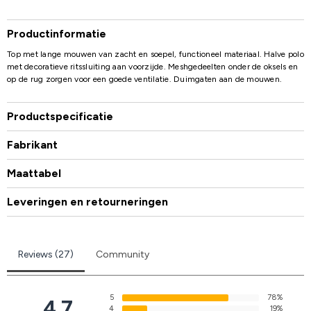
Productinformatie
Top met lange mouwen van zacht en soepel, functioneel materiaal. Halve polo
met decoratieve ritssluiting aan voorzijde. Meshgedeelten onder de oksels en
op de rug zorgen voor een goede ventilatie. Duimgaten aan de mouwen.
Productspecificatie
Fabrikant
Maattabel
Leveringen en retourneringen
Reviews (27)
Community
5
78%
4.7
4
19%