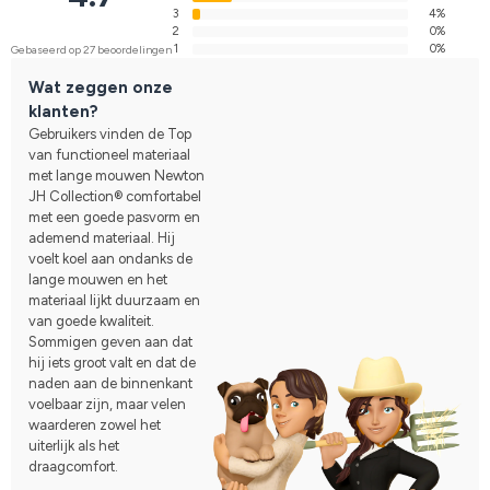
3
4%
2
0%
1
0%
Gebaseerd op 27 beoordelingen
Wat zeggen onze
klanten?
Gebruikers vinden de Top
van functioneel materiaal
met lange mouwen Newton
JH Collection® comfortabel
met een goede pasvorm en
ademend materiaal. Hij
voelt koel aan ondanks de
lange mouwen en het
materiaal lijkt duurzaam en
van goede kwaliteit.
Sommigen geven aan dat
hij iets groot valt en dat de
naden aan de binnenkant
voelbaar zijn, maar velen
waarderen zowel het
uiterlijk als het
draagcomfort.