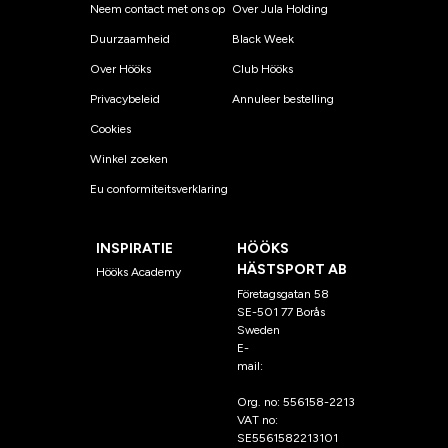
Neem contact met ons op
Over Jula Holding
Duurzaamheid
Black Week
Over Hööks
Club Hööks
Privacybeleid
Annuleer bestelling
Cookies
Winkel zoeken
Eu conformiteitsverklaring
INSPIRATIE
HÖÖKS
HÄSTSPORT AB
Hööks Academy
Företagsgatan 58
SE-501 77 Borås
Sweden
E-
mail:
klantenservice@hoo
ks.nl
Org. no: 556158-2213
VAT no:
SE5561582213101