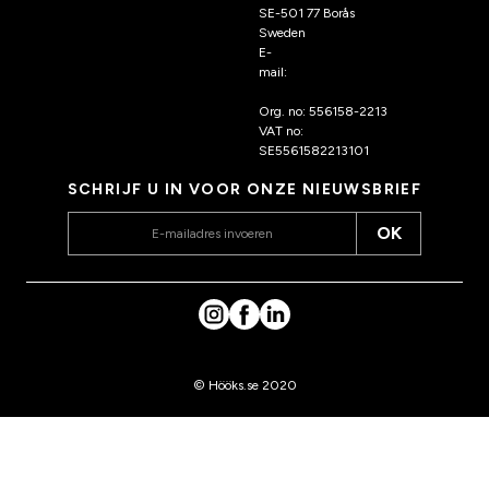
SE-501 77 Borås
Sweden
E-
mail:
klantenservice@hoo
ks.nl
Org. no: 556158-2213
VAT no:
SE5561582213101
SCHRIJF U IN VOOR ONZE NIEUWSBRIEF
OK
© Hööks.se 2020