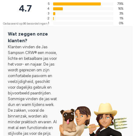
5
79%
4.7
4
16%
3
3%
2
1%
1
0%
Gebaseerd op 86 beoordelingen
Wat zeggen onze
klanten?
Klanten vinden de Jas
Sampson CRW® een mooie,
lichte en betaalbare jas voor
het voor- en najaar. De jas
wordt geprezen om zijn
comfortabele pasvorm en
veelzijdigheid, geschikt
voor dagelijks gebruik en
bijvoorbeeld paardrijden.
Sommige vinden de jas wat
dun en warm tijdens werk.
De zakken, vooral de
binnenzak, worden als
minder praktisch ervaren. Al
met al een functionele en
stijlvolle jas voor de prijs.