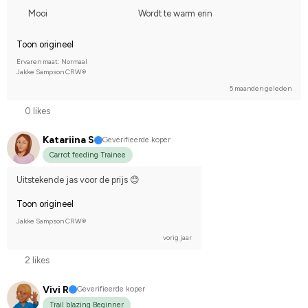
Mooi
Wordt te warm erin
Toon origineel
Ervaren maat: Normaal
Jakke Sampson CRW®
5 maanden geleden
0 likes
Katariina S
Geverifieerde koper
Carrot feeding Trainee
Uitstekende jas voor de prijs 😊
Toon origineel
Jakke Sampson CRW®
vorig jaar
2 likes
Vivi R
Geverifieerde koper
Trail blazing Beginner