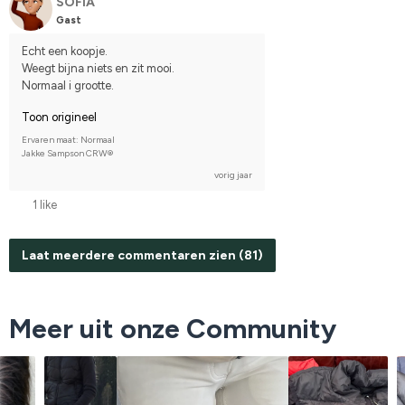
SOFIA
Gast
Echt een koopje.
Weegt bijna niets en zit mooi.
Normaal i grootte.
Toon origineel
Ervaren maat: Normaal
Jakke Sampson CRW®
vorig jaar
1 like
Laat meerdere commentaren zien (81)
Meer uit onze Community