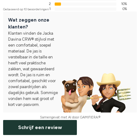
2
10%
1
0%
Gebaseerd op 10 beoordelingen
Wat zeggen onze
klanten?
Klanten vinden de Jacka
Davina CRW® stijlvol met
een comfortabel, soepel
materiaal. De jas is
verstelbaar in de taille en
heeft veel praktische
zakken, wat gewaardeerd
wordt. De jas is ruim en
comfortabel, geschikt voor
zowel paardrijden als
dagelijks gebruik. Sommige
vonden hem wat groot of
kort van pasvorm.
Samengevat met AI door GAMIFIERA.®
Schrijf een review