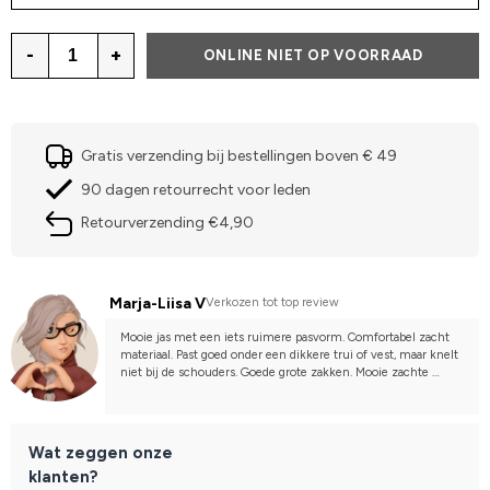
-
+
ONLINE NIET OP VOORRAAD
Gratis verzending bij bestellingen boven € 49
90 dagen retourrecht voor leden
Retourverzending €4,90
Marja-Liisa V
Verkozen tot top review
Mooie jas met een iets ruimere pasvorm. Comfortabel zacht 
materiaal. Past goed onder een dikkere trui of vest, maar knelt 
niet bij de schouders. Goede grote zakken. Mooie zachte 
oppervlakte. Geschikt voor zowel rijden als ander gebruik. 
Mooie kleur.
Wat zeggen onze
klanten?