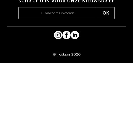
SCHRIJF U IN VOOR ONZE NIEUWSBRIEF
OK
© Hööks.se 2020