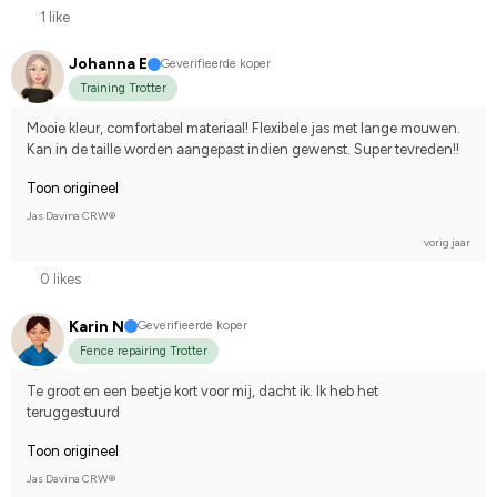
1 like
Johanna E
Geverifieerde koper
Training Trotter
Mooie kleur, comfortabel materiaal! Flexibele jas met lange mouwen. 
Kan in de taille worden aangepast indien gewenst. Super tevreden!!
Toon origineel
Jas Davina CRW®
vorig jaar
0 likes
Karin N
Geverifieerde koper
Fence repairing Trotter
Te groot en een beetje kort voor mij, dacht ik. Ik heb het 
teruggestuurd
Toon origineel
Jas Davina CRW®