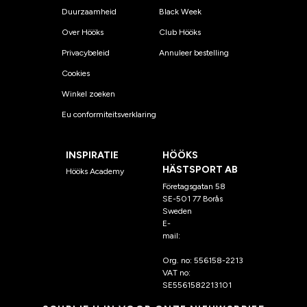
Duurzaamheid
Black Week
Over Hööks
Club Hööks
Privacybeleid
Annuleer bestelling
Cookies
Winkel zoeken
Eu conformiteitsverklaring
INSPIRATIE
HÖÖKS
HÄSTSPORT AB
Hööks Academy
Företagsgatan 58
SE-501 77 Borås
Sweden
E-
mail:
klantenservice@hoo
ks.nl
Org. no: 556158-2213
VAT no:
SE5561582213101