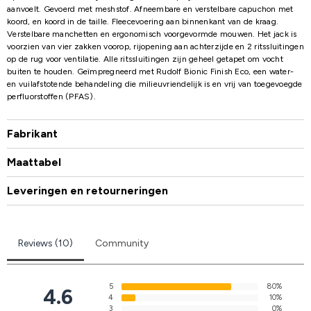
aanvoelt. Gevoerd met meshstof. Afneembare en verstelbare capuchon met
koord, en koord in de taille. Fleecevoering aan binnenkant van de kraag.
Verstelbare manchetten en ergonomisch voorgevormde mouwen. Het jack is
voorzien van vier zakken voorop, rijopening aan achterzijde en 2 ritssluitingen
op de rug voor ventilatie. Alle ritssluitingen zijn geheel getapet om vocht
buiten te houden. Geïmpregneerd met Rudolf Bionic Finish Eco, een water-
en vuilafstotende behandeling die milieuvriendelijk is en vrij van toegevoegde
perfluorstoffen (PFAS).
Fabrikant
Maattabel
Leveringen en retourneringen
Reviews (10)
Community
5
80%
4.6
4
10%
3
0%