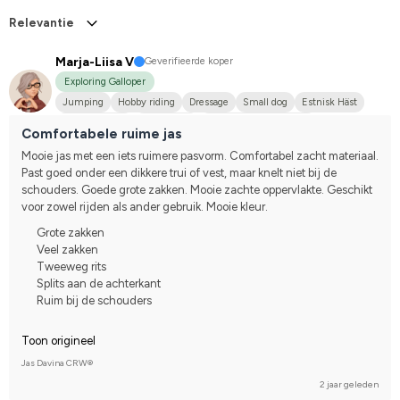
Relevantie
Marja-Liisa V
Geverifieerde koper
Exploring Galloper
Jumping
Hobby riding
Dressage
Small dog
Estnisk Häst
Finskt kallblod
Annan häst
Korsning med halvblod
Comfortabele ruime jas
I do not compete
Mooie jas met een iets ruimere pasvorm. Comfortabel zacht materiaal. 
Past goed onder een dikkere trui of vest, maar knelt niet bij de 
schouders. Goede grote zakken. Mooie zachte oppervlakte. Geschikt 
voor zowel rijden als ander gebruik. Mooie kleur.
Grote zakken
Veel zakken
Tweeweg rits
Splits aan de achterkant
Ruim bij de schouders
Toon origineel
Jas Davina CRW®
2 jaar geleden