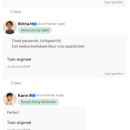
2 jaar geleden
0 likes
Riitta H
Geverifieerde koper
Manouvering Cadet
Goed passende, lichtgewicht
Een beetje kwetsbare kleur voor paardrijden
Toon origineel
Jas Davina CRW®
2 jaar geleden
0 likes
Karin R
Geverifieerde koper
Bucket filling Performer
Perfect
Toon origineel
Jas Davina CRW®