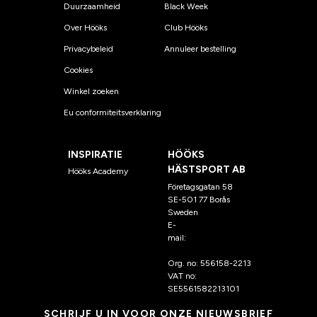
Duurzaamheid
Black Week
Over Hööks
Club Hööks
Privacybeleid
Annuleer bestelling
Cookies
Winkel zoeken
Eu conformiteitsverklaring
INSPIRATIE
HÖÖKS
HÄSTSPORT AB
Hööks Academy
Företagsgatan 58
SE-501 77 Borås
Sweden
E-
mail:
klantenservice@hoo
ks.nl
Org. no: 556158-2213
VAT no:
SE5561582213101
SCHRIJF U IN VOOR ONZE NIEUWSBRIEF