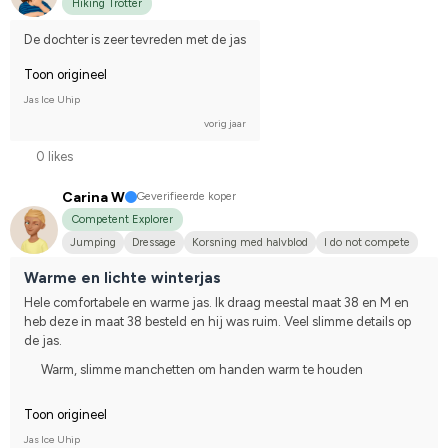
Hiking Trotter
De dochter is zeer tevreden met de jas
Toon origineel
Jas Ice Uhip
vorig jaar
0 likes
Carina W
Geverifieerde koper
Competent Explorer
Jumping
Dressage
Korsning med halvblod
I do not compete
Warme en lichte winterjas
Hele comfortabele en warme jas. Ik draag meestal maat 38 en M en 
heb deze in maat 38 besteld en hij was ruim. Veel slimme details op 
de jas.
Warm, slimme manchetten om handen warm te houden
Toon origineel
Jas Ice Uhip