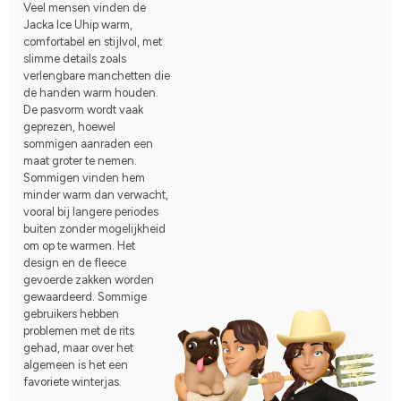
een auto kunt zitten als je naar huis gaat, voldoet het niet aan 
Veel mensen vinden de
de prijs. 
Jacka Ice Uhip warm,
Het is klein van maat, dus neem een maat groter, en het is 
comfortabel en stijlvol, met
ook erg strak in de nek, dus als je een poloshirt hebt, kun je de 
slimme details zoals
rits niet helemaal omhoog trekken.
verlengbare manchetten die
de handen warm houden.
De pasvorm wordt vaak
geprezen, hoewel
sommigen aanraden een
maat groter te nemen.
Sommigen vinden hem
minder warm dan verwacht,
vooral bij langere periodes
buiten zonder mogelijkheid
om op te warmen. Het
design en de fleece
gevoerde zakken worden
gewaardeerd. Sommige
gebruikers hebben
problemen met de rits
gehad, maar over het
algemeen is het een
favoriete winterjas.