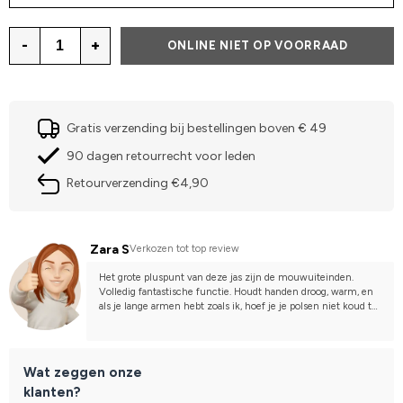
-
+
ONLINE NIET OP VOORRAAD
Gratis verzending bij bestellingen boven € 49
90 dagen retourrecht voor leden
Retourverzending €4,90
Zara S
Verkozen tot top review
Het grote pluspunt van deze jas zijn de mouwuiteinden. 
Volledig fantastische functie. Houdt handen droog, warm, en 
als je lange armen hebt zoals ik, hoef je je polsen niet koud te 
hebben. Het feit dat de zakken fleece-voering hebben is ook 
echt goed om de handen warm te houden. 
Het is echter niet zo warm als ik had gehoopt, vooral als 
iedereen die het in de stal heeft zegt dat het superwarm is. 
Wat zeggen onze
Het verschil is dat ik met het openbaar vervoer ga, dus als je 
klanten?
de hele tijd buiten bent in regen en storm en niet direct in 