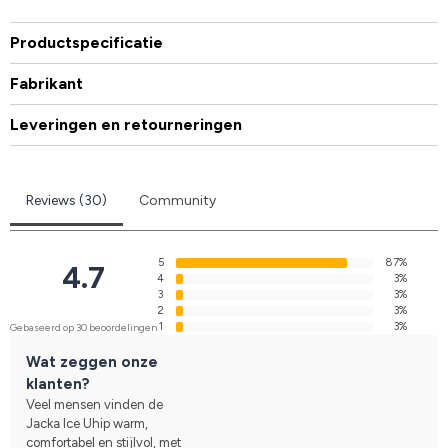
Productspecificatie
Fabrikant
Leveringen en retourneringen
Reviews (30)
Community
5
87%
4.7
4
3%
3
3%
2
3%
1
3%
Gebaseerd op 30 beoordelingen
Wat zeggen onze
klanten?
Veel mensen vinden de
Jacka Ice Uhip warm,
comfortabel en stijlvol, met