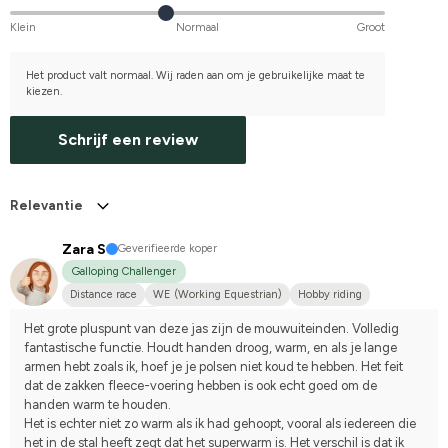
Klein
Normaal
Groot
Het product valt normaal. Wij raden aan om je gebruikelijke maat te
kiezen.
Schrijf een review
Relevantie
Zara S
Geverifieerde koper
Galloping Challenger
Distance race
WE (Working Equestrian)
Hobby riding
I do not compete
Het grote pluspunt van deze jas zijn de mouwuiteinden. Volledig 
fantastische functie. Houdt handen droog, warm, en als je lange 
armen hebt zoals ik, hoef je je polsen niet koud te hebben. Het feit 
dat de zakken fleece-voering hebben is ook echt goed om de 
handen warm te houden. 
Het is echter niet zo warm als ik had gehoopt, vooral als iedereen die 
het in de stal heeft zegt dat het superwarm is. Het verschil is dat ik 