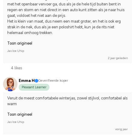
met het openbaar vervoer ga, dus als je de hele tijd buiten bent in 
regen en storm en niet direct in een auto kunt zitten als je naar huis 
gaat, voldoet het niet aan de prijs. 
Het is klein van maat, dus neem een maat groter, en het is ook erg 
strak in de nek, dus als je een poloshirt hebt, kun je de rits niet 
helemaal omhoog trekken.
Toon origineel
Jas Ice Uhip
2 jaar geleden
4 likes
Emma H
Geverifieerde koper
Pleasant Learner
Veruit de meest comfortabele winterjas, zowel stijlvol, comfortabel als 
warm
Toon origineel
Jas Ice Uhip
vorig jaar