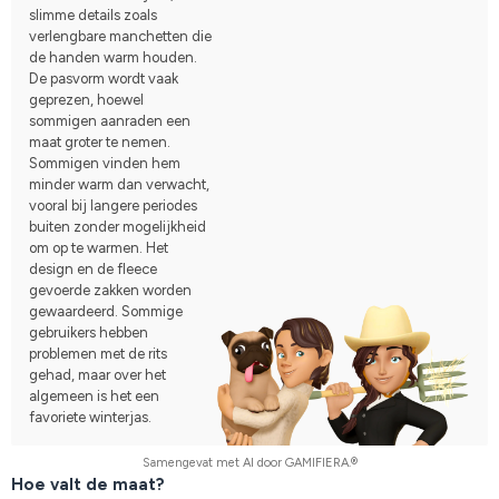
slimme details zoals
verlengbare manchetten die
de handen warm houden.
De pasvorm wordt vaak
geprezen, hoewel
sommigen aanraden een
maat groter te nemen.
Sommigen vinden hem
minder warm dan verwacht,
vooral bij langere periodes
buiten zonder mogelijkheid
om op te warmen. Het
design en de fleece
gevoerde zakken worden
gewaardeerd. Sommige
gebruikers hebben
problemen met de rits
gehad, maar over het
algemeen is het een
favoriete winterjas.
Samengevat met AI door GAMIFIERA.®
Hoe valt de maat?