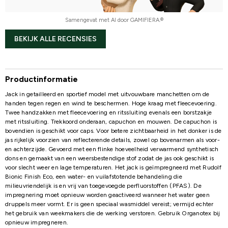
Samengevat met AI door GAMIFIERA.®
BEKIJK ALLE RECENSIES
Productinformatie
Jack in getailleerd en sportief model met uitvouwbare manchetten om de
handen tegen regen en wind te beschermen. Hoge kraag met fleecevoering.
Twee handzakken met fleecevoering en ritssluiting evenals een borstzakje
met ritssluiting. Trekkoord onderaan, capuchon en mouwen. De capuchon is
bovendien is geschikt voor caps. Voor betere zichtbaarheid in het donker is de
jas rijkelijk voorzien van reflecterende details, zowel op bovenarmen als voor-
en achterzijde. Gevoerd met een flinke hoeveelheid verwarmend synthetisch
dons en gemaakt van een weersbestendige stof zodat de jas ook geschikt is
voor slecht weer en lage temperaturen. Het jack is geïmpregneerd met Rudolf
Bionic Finish Eco, een water- en vuilafstotende behandeling die
milieuvriendelijk is en vrij van toegevoegde perfluorstoffen (PFAS). De
impregnering moet opnieuw worden geactiveerd wanneer het water geen
druppels meer vormt. Er is geen speciaal wasmiddel vereist; vermijd echter
het gebruik van weekmakers die de werking verstoren. Gebruik Organotex bij
opnieuw impregneren.