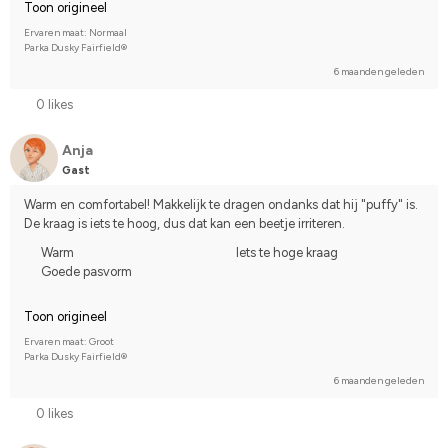
Toon origineel
Ervaren maat: Normaal
Parka Dusky Fairfield®
6 maanden geleden
0 likes
Anja
Gast
Warm en comfortabel! Makkelijk te dragen ondanks dat hij "puffy" is. 
De kraag is iets te hoog, dus dat kan een beetje irriteren.
Warm
Iets te hoge kraag
Goede pasvorm
Toon origineel
Ervaren maat: Groot
Parka Dusky Fairfield®
6 maanden geleden
0 likes