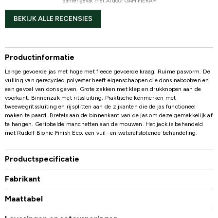
Samengevat met AI door GAMIFIERA.®
BEKIJK ALLE RECENSIES
Productinformatie
Lange gevoerde jas met hoge met fleece gevoerde kraag. Ruime pasvorm. De
vulling van gerecycled polyester heeft eigenschappen die dons nabootsen en
een gevoel van dons geven. Grote zakken met klep en drukknopen aan de
voorkant. Binnenzak met ritssluiting. Praktische kenmerken met
tweewegritssluiting en rijsplitten aan de zijkanten die de jas functioneel
maken te paard. Bretels aan de binnenkant van de jas om deze gemakkelijk af
te hangen. Geribbelde manchetten aan de mouwen. Het jack is behandeld
met Rudolf Bionic Finish Eco, een vuil- en waterafstotende behandeling.
Productspecificatie
Fabrikant
Maattabel