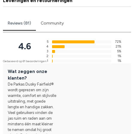
Leveringen en retourneringen
Reviews (81)
Community
5
72%
4.6
4
21%
3
5%
2
1%
1
1%
Gebaseerd op 81 beoordelingen
Wat zeggen onze
klanten?
De Parkas Dusky Fairfield®
wordt geprezen om zijn
warmte, comfort en stijlvolle
uitstraling, met goede
lengte en handige zakken.
Veel gebruikers vinden de
jas ruim en raden aan om
minstens één maat kleiner
te nemen omdat hij groot