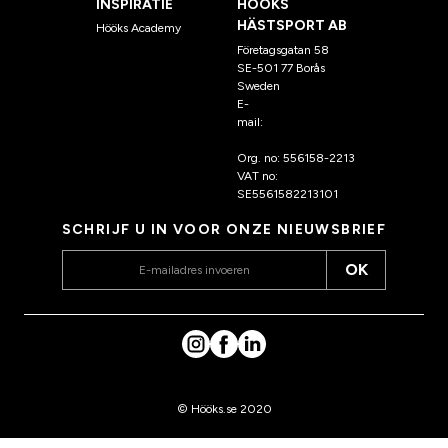
INSPIRATIE
HÖÖKS
HÄSTSPORT AB
Hööks Academy
Företagsgatan 58
SE-501 77 Borås
Sweden
E-
mail:
klantenservice@hoo
ks.nl
Org. no: 556158-2213
VAT no:
SE5561582213101
SCHRIJF U IN VOOR ONZE NIEUWSBRIEF
OK
© Hööks.se 2020