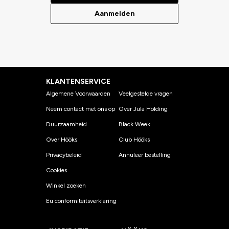
Aanmelden
KLANTENSERVICE
Algemene Voorwaarden
Veelgestelde vragen
Neem contact met ons op
Over Jula Holding
Duurzaamheid
Black Week
Over Hööks
Club Hööks
Privacybeleid
Annuleer bestelling
Cookies
Winkel zoeken
Eu conformiteitsverklaring