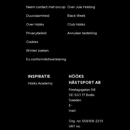
Neem contact met ons op
Over Jula Holding
Duurzaamheid
Black Week
Over Hööks
Club Hööks
Privacybeleid
Annuleer bestelling
Cookies
Winkel zoeken
Eu conformiteitsverklaring
INSPIRATIE
HÖÖKS
HÄSTSPORT AB
Hööks Academy
Företagsgatan 58
SE-501 77 Borås
Sweden
E-
mail:
klantenservice@hoo
ks.nl
Org. no: 556158-2213
VAT no: