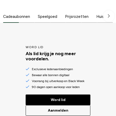
Cadeaubonnen
Speelgoed
Prijsrozetten
Huis en ca
WORD LID
Als lid krijg je nog meer
voordelen.
Exclusieve ledenaanbiedingen
Bewaar alle bonnen digitaal
Voorrang bij uitverkoop en Black Week
90 dagen open aankoop voor leden
Word lid
Aanmelden