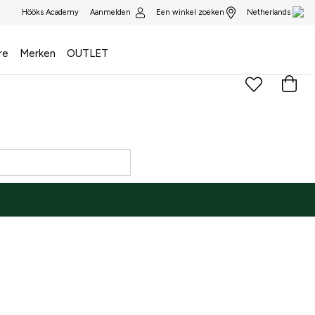
Aanmelden
Een winkel zoeken
Hööks Academy
Netherlands
re
Merken
OUTLET