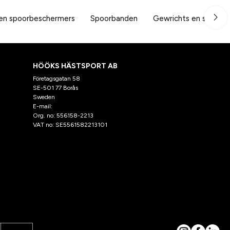
en spoorbeschermers
Spoorbanden
Gewrichts en spierbe
HÖÖKS HÄSTSPORT AB
Företagsgatan 58
SE-501 77 Borås
Sweden
E-mail:
klantenservice@hooks.nl
Org. no: 556158-2213
VAT no: SE5561582213101