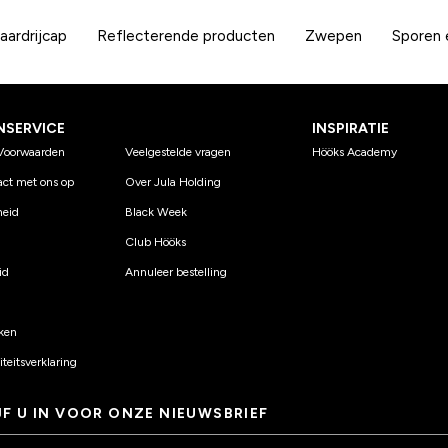
aardrijcap
Reflecterende producten
Zwepen
Sporen 
NSERVICE
INSPIRATIE
Voorwaarden
Veelgestelde vragen
Hööks Academy
ct met ons op
Over Jula Holding
eid
Black Week
Club Hööks
id
Annuleer bestelling
ken
teitsverklaring
JF U IN VOOR ONZE NIEUWSBRIEF