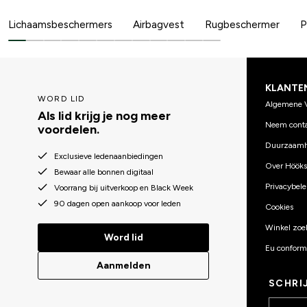
Lichaamsbeschermers
Airbagvest
Rugbeschermer
P
KLANTE
WORD LID
Algemene 
Als lid krijg je nog meer
Neem conta
voordelen.
Duurzaamh
Exclusieve ledenaanbiedingen
Over Hööks
Bewaar alle bonnen digitaal
Privacybele
Voorrang bij uitverkoop en Black Week
90 dagen open aankoop voor leden
Cookies
Winkel zoe
Word lid
Eu conformi
Aanmelden
SCHRI