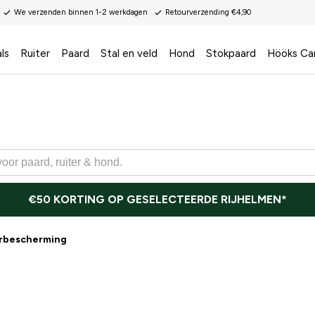
We verzenden binnen 1-2 werkdagen
Retourverzending €4,90
ls
Ruiter
Paard
Stal en veld
Hond
Stokpaard
Hööks Ca
€50 KORTING OP GESELECTEERDE RIJHELMEN*
erbescherming