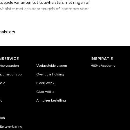
 soepele varianten tot touwhalsters met ringen of
whalster met een paar teugels of leadropes voor
ng met je paard. Onze touwhalsters zijn gemaakt
 ons assortiment en vind de perfecte halster voor
alsters
NSERVICE
INSPIRATIE
Voorwaarden
Veelgestelde vragen
Hööks Academy
ct met ons op
Over Jula Holding
eid
Black Week
Club Hööks
id
Annuleer bestelling
ken
teitsverklaring