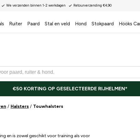
We verzenden binnen 1-2 werkdagen
Retourverzending €4,90
ls
Ruiter
Paard
Stal en veld
Hond
Stokpaard
Hööks Ca
€50 KORTING OP GESELECTEERDE RIJHELMEN*
wen
Halsters
Touwhalsters
ng en is zowel geschikt voor training als voor