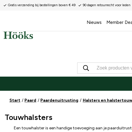
Gratis verzending bij bestellingen boven € 49
90 dagen retourrecht voor leden
Nieuws
Member Dea
Start
Paard
Paardenuitrusting
Halsters en halstertou
Touwhalsters
Een touwhalster is een handige toevoeging aan je paarduitrusti