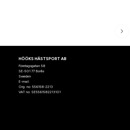
HÖÖKS HÄSTSPORT AB
Företagsgatan 58
SE-501 77 Borås
Sweden
E-mail:
klantenservice@hooks.nl
Org. no: 556158-2213
VAT no: SE5561582213101