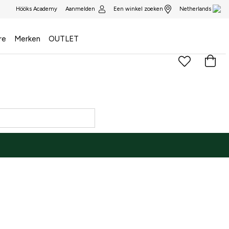
Aanmelden
Een winkel zoeken
Hööks Academy
Netherlands
re
Merken
OUTLET