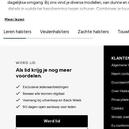
dagelijkse omgang. Bij ons vind je diverse modellen, van dunne en
details in suède ter bescherming tegen schuren. Combineer je tou
een complete look, zowel geschikt voor training als voor de omga
Meer lezen
van stevige materialen voor zowel duurzaamheid als comfort. Bekijk
jouw paard!
Leren halsters
Veulenhalsters
Zachte halsters
Touwh
KLANTE
WORD LID
Algemene 
Als lid krijg je nog meer
Neem conta
voordelen.
Duurzaamh
Exclusieve ledenaanbiedingen
Over Hööks
Bewaar alle bonnen digitaal
Privacybele
Voorrang bij uitverkoop en Black Week
90 dagen open aankoop voor leden
Cookies
Winkel zoe
Word lid
Eu conformi