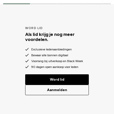
kleur voor een echt fraaie look? Geef je paard een heerlijk zacht
gevoel en extra bescherming met een fleece halster van Hööks!
WORD LID
Als lid krijg je nog meer
voordelen.
Exclusieve ledenaanbiedingen
Bewaar alle bonnen digitaal
Voorrang bij uitverkoop en Black Week
90 dagen open aankoop voor leden
Word lid
Aanmelden