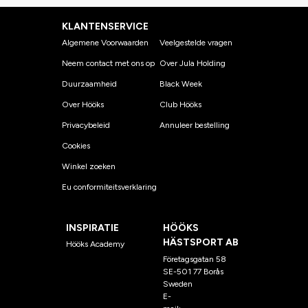
KLANTENSERVICE
Algemene Voorwaarden
Veelgestelde vragen
Neem contact met ons op
Over Jula Holding
Duurzaamheid
Black Week
Over Hööks
Club Hööks
Privacybeleid
Annuleer bestelling
Cookies
Winkel zoeken
Eu conformiteitsverklaring
INSPIRATIE
HÖÖKS
HÄSTSPORT AB
Hööks Academy
Företagsgatan 58
SE-501 77 Borås
Sweden
E-