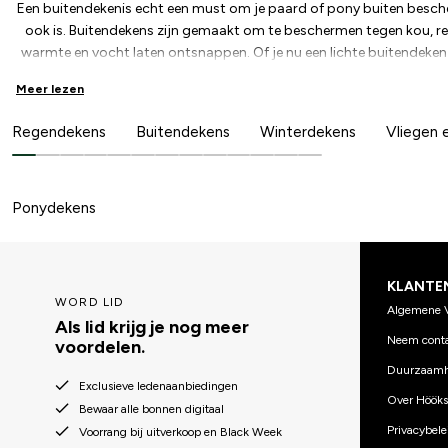
Een buitendekenis echt een must om je paard of pony buiten besch
ook is. Buitendekens zijn gemaakt om te beschermen tegen kou, reg
warmte en vocht laten ontsnappen. Of je nu een lichte buitendeken
dikkere deken voor koude winterdagen, er zijn buitendekens afge
Meer lezen
herfst of op milde winterdagen wat extra warmte nodig hebben, i
keuze. Deze zorgt voor genoeg isolatie zonder dat je paard het te
Regendekens
Buitendekens
Winterdekens
Vliegen
gevoeliger zijn voor kou, kan een buitendeken van 200 gram net d
nodig is. Deze dekens zijn stevig en gaan lang mee, waardoor ze perf
juiste buitendeken weet je zeker dat je paard buiten lekker droog, w
uit verschillende diktes om de perfecte buitend
Ponydekens
KLANTE
WORD LID
Algemene 
Als lid krijg je nog meer
Neem conta
voordelen.
Duurzaamh
Exclusieve ledenaanbiedingen
Over Hööks
Bewaar alle bonnen digitaal
Privacybele
Voorrang bij uitverkoop en Black Week