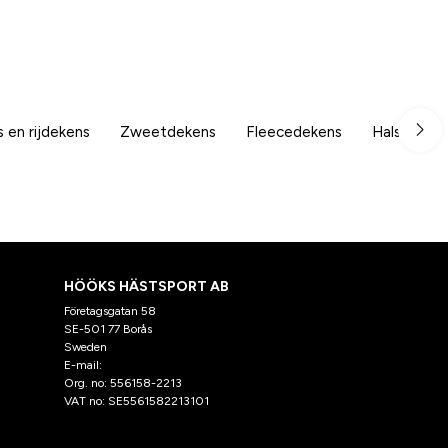
 en rijdekens
Zweetdekens
Fleecedekens
Halsdeken
HÖÖKS HÄSTSPORT AB
Företagsgatan 58
SE-501 77 Borås
Sweden
E-mail:
klantenservice@hooks.nl
Org. no: 556158-2213
VAT no: SE5561582213101