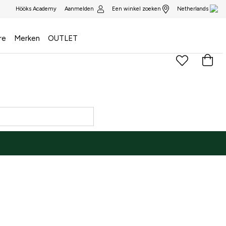
Aanmelden
Een winkel zoeken
Hööks Academy
Netherlands
re
Merken
OUTLET