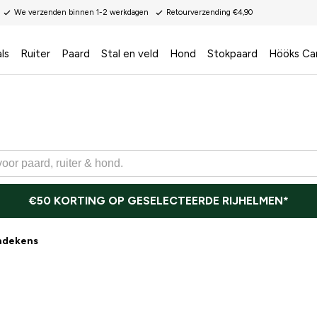
We verzenden binnen 1-2 werkdagen
Retourverzending €4,90
ls
Ruiter
Paard
Stal en veld
Hond
Stokpaard
Hööks Ca
€50 KORTING OP GESELECTEERDE RIJHELMEN*
ndekens