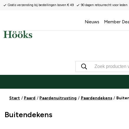
Gratis verzending bij bestellingen boven € 49
90 dagen retourrecht voor leden
Nieuws
Member Dea
Start
Paard
Paardenuitrusting
Paardendekens
Buite
Buitendekens