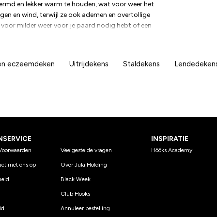
ermd en lekker warm te houden, wat voor weer het
en en wind, terwijl ze ook ademen en overtollige
 voor milder weer voor je paard nodig hebt of een
stemd op elke behoefte. Voor paarden die in de
s een buitendeken van 100 gram een uitstekende
 warm krijgt. Voor koeler weer of paarden die wat
 en eczeemdeken
Uitrijdekens
Staldekens
Lendedekens
at beetje extra bescherming en warmte geven dat
ect zijn voor dagelijks gebruik in de weide. Met de
arm en comfortabel blijft, ongeacht het weer. Kies
eken voor je paard te vinden.
NSERVICE
INSPIRATIE
Voorwaarden
Veelgestelde vragen
Hööks Academy
ct met ons op
Over Jula Holding
eid
Black Week
Club Hööks
id
Annuleer bestelling