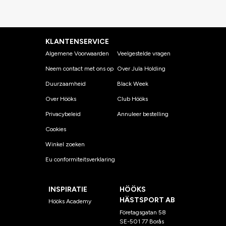
KLANTENSERVICE
Algemene Voorwaarden
Veelgestelde vragen
Neem contact met ons op
Over Jula Holding
Duurzaamheid
Black Week
Over Hööks
Club Hööks
Privacybeleid
Annuleer bestelling
Cookies
Winkel zoeken
Eu conformiteitsverklaring
INSPIRATIE
HÖÖKS
HÄSTSPORT AB
Hööks Academy
Företagsgatan 58
SE-501 77 Borås