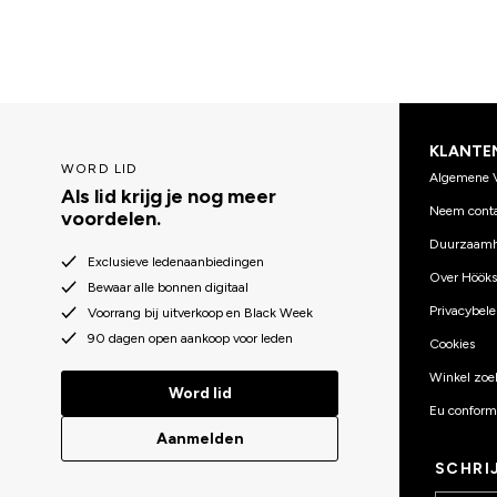
KLANTE
WORD LID
Algemene 
Als lid krijg je nog meer
Neem conta
voordelen.
Duurzaamh
Exclusieve ledenaanbiedingen
Over Hööks
Bewaar alle bonnen digitaal
Privacybele
Voorrang bij uitverkoop en Black Week
90 dagen open aankoop voor leden
Cookies
Winkel zoe
Word lid
Eu conformi
Aanmelden
SCHRI