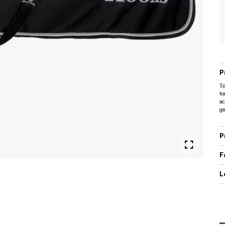
P
Sp
ka
ac
ge
P
F
L