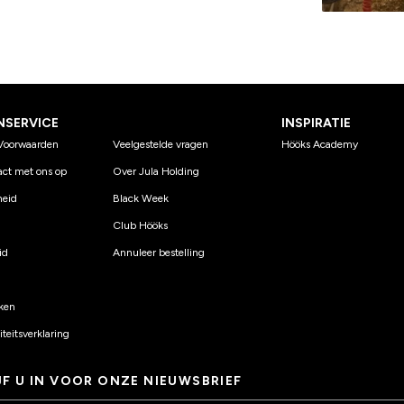
NSERVICE
INSPIRATIE
Voorwaarden
Veelgestelde vragen
Hööks Academy
ct met ons op
Over Jula Holding
eid
Black Week
Club Hööks
id
Annuleer bestelling
ken
teitsverklaring
JF U IN VOOR ONZE NIEUWSBRIEF