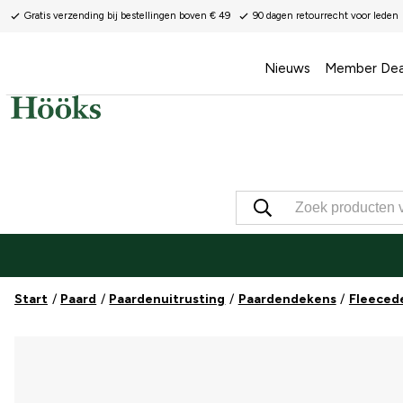
Gratis verzending bij bestellingen boven € 49
90 dagen retourrecht voor leden
Nieuws
Member Dea
Start
Paard
Paardenuitrusting
Paardendekens
Fleeced