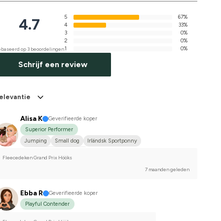
5
67%
4.7
4
33%
3
0%
2
0%
1
0%
baseerd op 3 beoordelingen
Schrijf een review
elevantie
Alisa K
Geverifieerde koper
Superior Performer
Jumping
Small dog
Irländsk Sportponny
Compete on hobby-level
Fleecedeken Grand Prix Hööks
7 maanden geleden
Ebba R
Geverifieerde koper
Playful Contender