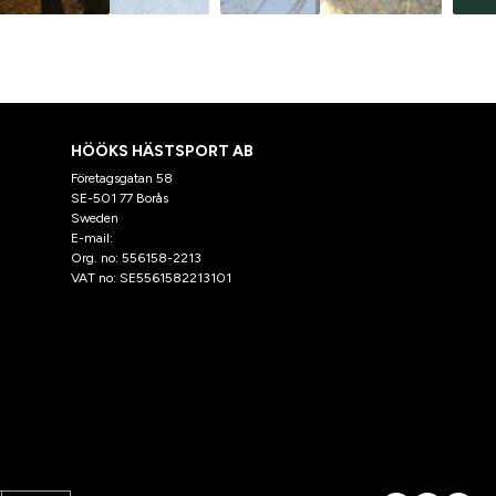
HÖÖKS HÄSTSPORT AB
Företagsgatan 58
SE-501 77 Borås
Sweden
E-mail:
klantenservice@hooks.nl
Org. no: 556158-2213
VAT no: SE5561582213101