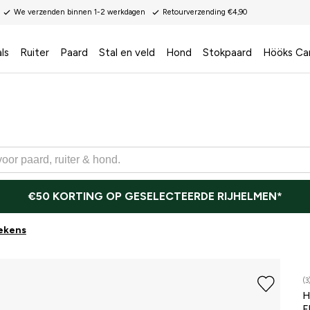
We verzenden binnen 1-2 werkdagen
Retourverzending €4,90
ls
Ruiter
Paard
Stal en veld
Hond
Stokpaard
Hööks Ca
€50 KORTING OP GESELECTEERDE RIJHELMEN*
ekens
(3
H
F