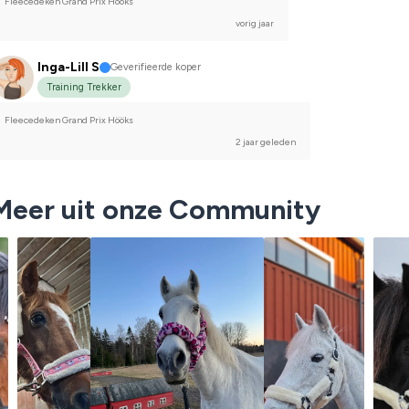
Fleecedeken Grand Prix Hööks
vorig jaar
Inga-Lill S
Geverifieerde koper
Training Trekker
Fleecedeken Grand Prix Hööks
2 jaar geleden
Meer uit onze Community