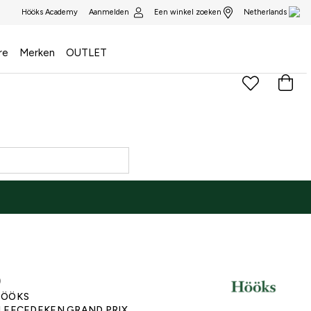
Aanmelden
Een winkel zoeken
Hööks Academy
Netherlands
re
Merken
OUTLET
)
ÖÖKS
LEECEDEKEN GRAND PRIX