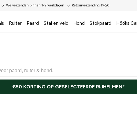
We verzenden binnen 1-2 werkdagen
Retourverzending €4,90
ls
Ruiter
Paard
Stal en veld
Hond
Stokpaard
Hööks Ca
€50 KORTING OP GESELECTEERDE RIJHELMEN*