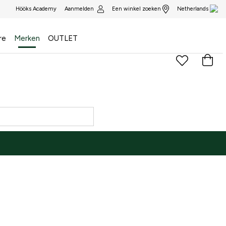
Aanmelden
Een winkel zoeken
Hööks Academy
Netherlands
re
Merken
OUTLET