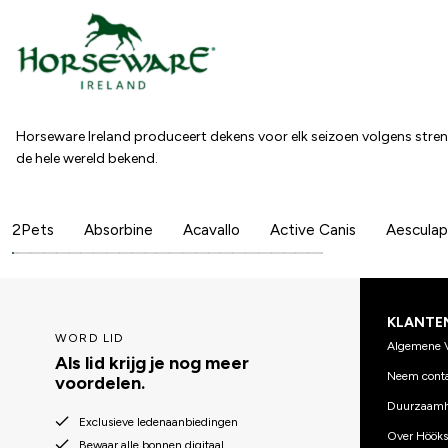
Horseware Ireland produceert dekens voor elk seizoen volgens strenge
de hele wereld bekend.
2Pets
Absorbine
Acavallo
Active Canis
Aesculap
KLANTE
WORD LID
Algemene 
Als lid krijg je nog meer
Neem conta
voordelen.
Duurzaamh
Exclusieve ledenaanbiedingen
Over Hööks
Bewaar alle bonnen digitaal