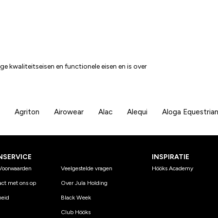
 kwaliteitseisen en functionele eisen en is over
Agriton
Airowear
Alac
Alequi
Aloga Equestria
NSERVICE
INSPIRATIE
Voorwaarden
Veelgestelde vragen
Hööks Academy
ct met ons op
Over Jula Holding
eid
Black Week
Club Hööks