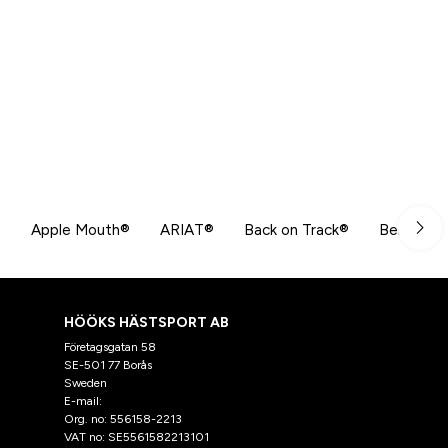
n
Apple Mouth®
ARIAT®
Back on Track®
Beris
HÖÖKS HÄSTSPORT AB
Företagsgatan 58
SE-501 77 Borås
Sweden
E-mail:
klantenservice@hooks.nl
Org. no: 556158-2213
VAT no: SE5561582213101