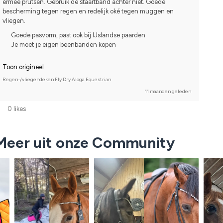
ermee prutsen. Gebruik de staartband achter niet. Goede 
bescherming tegen regen en redelijk oké tegen muggen en 
vliegen.
Goede pasvorm, past ook bij IJslandse paarden
Je moet je eigen beenbanden kopen
Toon origineel
Regen-/vliegendeken Fly Dry Aloga Equestrian
11 maanden geleden
0 likes
Meer uit onze Community