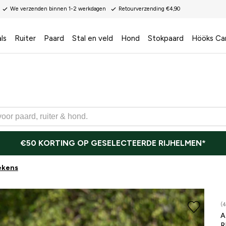
We verzenden binnen 1-2 werkdagen
Retourverzending €4,90
ls
Ruiter
Paard
Stal en veld
Hond
Stokpaard
Hööks Ca
€50 KORTING OP GESELECTEERDE RIJHELMEN*
ekens
ONLI
(4
A
R