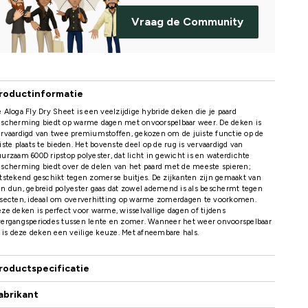
Vraag de Community
roductinformatie
 Aloga Fly Dry Sheet is een veelzijdige hybride deken die je paard
escherming biedt op warme dagen met onvoorspelbaar weer. De deken is
rvaardigd van twee premiumstoffen, gekozen om de juiste functie op de
iste plaats te bieden. Het bovenste deel op de rug is vervaardigd van
urzaam 600D ripstop polyester, dat licht in gewicht is en waterdichte
scherming biedt over de delen van het paard met de meeste spieren;
tstekend geschikt tegen zomerse buitjes. De zijkanten zijn gemaakt van
n dun, gebreid polyester gaas dat zowel ademend is als beschermt tegen
nsecten, ideaal om oververhitting op warme zomerdagen te voorkomen.
ze deken is perfect voor warme, wisselvallige dagen of tijdens
vergangsperiodes tussen lente en zomer. Wanneer het weer onvoorspelbaar
, is deze deken een veilige keuze. Met afneembare hals.
roductspecificatie
abrikant