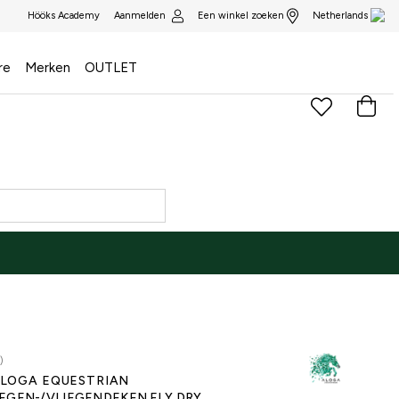
Aanmelden
Een winkel zoeken
Hööks Academy
Netherlands
re
Merken
OUTLET
NE ONLY
)
LOGA EQUESTRIAN
EGEN-/VLIEGENDEKEN FLY DRY