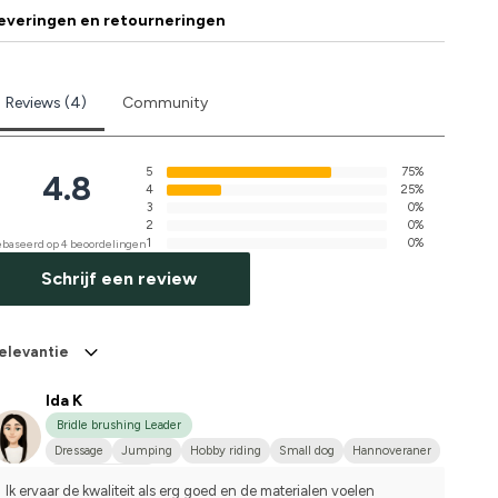
everingen en retourneringen
Reviews (4)
Community
5
75%
4.8
4
25%
3
0%
2
0%
1
0%
baseerd op 4 beoordelingen
Schrijf een review
elevantie
Ida K
Bridle brushing Leader
Dressage
Jumping
Hobby riding
Small dog
Hannoveraner
I do not compete
Ik ervaar de kwaliteit als erg goed en de materialen voelen 