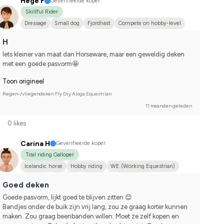
Hege F
Geverifieerde koper
Skillful Rider
Dressage
Small dog
Fjordhäst
Compete on hobby-level
H
Iets kleiner van maat dan Horseware, maar een geweldig deken 
met een goede pasvorm🤩
Toon origineel
Regen-/vliegendeken Fly Dry Aloga Equestrian
11 maanden geleden
0 likes
Carina H
Geverifieerde koper
Trail riding Galloper
Icelandic horse
Hobby riding
WE (Working Equestrian)
Dressage
Jumping
Small dog
Islandshäst
Goed deken
Goede pasvorm, lijkt goed te blijven zitten 😊
Bandjes onder de buik zijn vrij lang, zou ze graag korter kunnen 
maken. Zou graag beenbanden willen. Moet ze zelf kopen en 