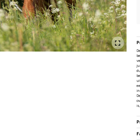
P
De
b
ve
ju
du
be
ui
ee
i
De
o
is
P
F