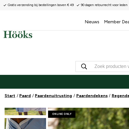
Gratis verzending bij bestellingen boven € 49
90 dagen retourrecht voor leden
Nieuws
Member Dea
Start
Paard
Paardenuitrusting
Paardendekens
Regend
ONLINE ONLY