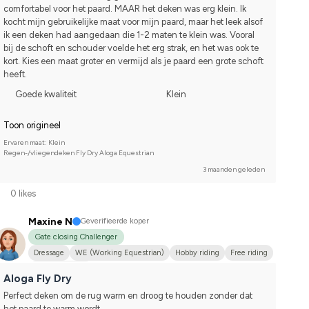
comfortabel voor het paard. MAAR het deken was erg klein. Ik 
kocht mijn gebruikelijke maat voor mijn paard, maar het leek alsof 
ik een deken had aangedaan die 1-2 maten te klein was. Vooral 
bij de schoft en schouder voelde het erg strak, en het was ook te 
kort. Kies een maat groter en vermijd als je paard een grote schoft 
heeft.
Goede kwaliteit
Klein
Toon origineel
Ervaren maat: Klein
Regen-/vliegendeken Fly Dry Aloga Equestrian
3 maanden geleden
0 likes
Maxine N
Geverifieerde koper
Gate closing Challenger
Dressage
WE (Working Equestrian)
Hobby riding
Free riding
Kallblodstravare
Aloga Fly Dry
Perfect deken om de rug warm en droog te houden zonder dat 
het paard te warm wordt.