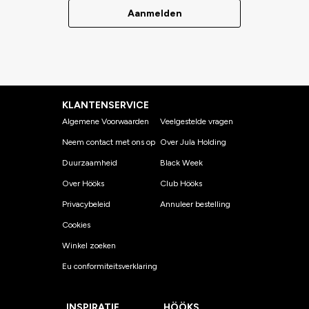
Aanmelden
KLANTENSERVICE
Algemene Voorwaarden
Veelgestelde vragen
Neem contact met ons op
Over Jula Holding
Duurzaamheid
Black Week
Over Hööks
Club Hööks
Privacybeleid
Annuleer bestelling
Cookies
Winkel zoeken
Eu conformiteitsverklaring
INSPIRATIE
HÖÖKS