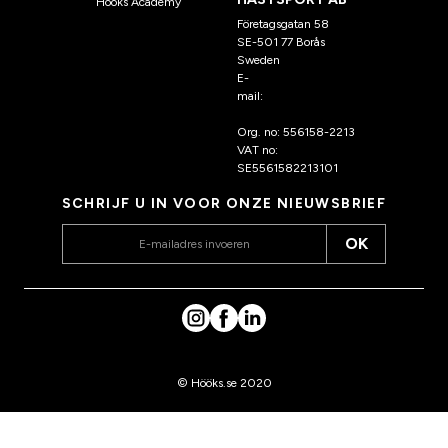
Hööks Academy
Företagsgatan 58
SE-501 77 Borås
Sweden
E-
mail:
klantenservice@hoo
ks.nl
Org. no: 556158-2213
VAT no:
SE5561582213101
SCHRIJF U IN VOOR ONZE NIEUWSBRIEF
OK
© Hööks.se 2020