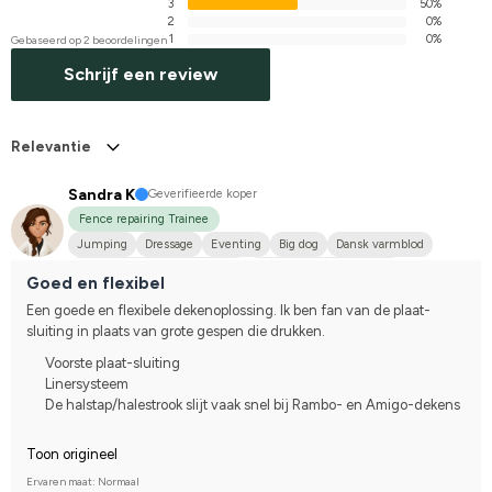
3
50%
2
0%
1
0%
Gebaseerd op 2 beoordelingen
Schrijf een review
Relevantie
Sandra K
Geverifieerde koper
Fence repairing Trainee
Jumping
Dressage
Eventing
Big dog
Dansk varmblod
Holländskt varmblod (KWPN)
Compete on hobby-level
Goed en flexibel
Een goede en flexibele dekenoplossing. Ik ben fan van de plaat-
sluiting in plaats van grote gespen die drukken.
Voorste plaat-sluiting
Linersysteem
De halstap/halestrook slijt vaak snel bij Rambo- en Amigo-dekens
Toon origineel
Ervaren maat: Normaal