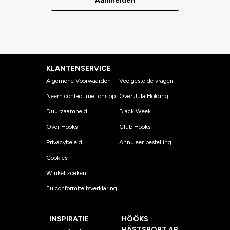
Aanmelden
KLANTENSERVICE
Algemene Voorwaarden
Veelgestelde vragen
Neem contact met ons op
Over Jula Holding
Duurzaamheid
Black Week
Over Hööks
Club Hööks
Privacybeleid
Annuleer bestelling
Cookies
Winkel zoeken
Eu conformiteitsverklaring
INSPIRATIE
HÖÖKS
HÄSTSPORT AB