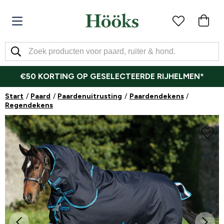
€50 KORTING OP GESELECTEERDE RIJHELMEN*
Start
Paard
Paardenuitrusting
Paardendekens
Regendekens