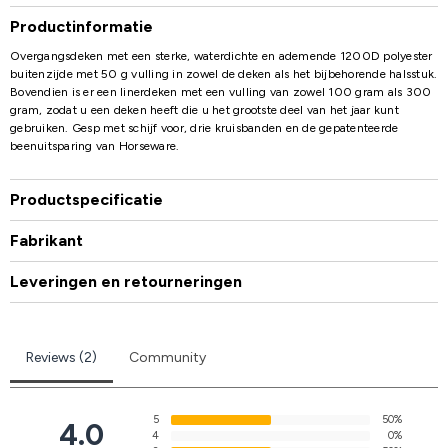
Productinformatie
Overgangsdeken met een sterke, waterdichte en ademende 1200D polyester
buitenzijde met 50 g vulling in zowel de deken als het bijbehorende halsstuk.
Bovendien is er een linerdeken met een vulling van zowel 100 gram als 300
gram, zodat u een deken heeft die u het grootste deel van het jaar kunt
gebruiken. Gesp met schijf voor, drie kruisbanden en de gepatenteerde
beenuitsparing van Horseware.
Productspecificatie
Fabrikant
Leveringen en retourneringen
Reviews (2)
Community
5
50%
4.0
4
0%