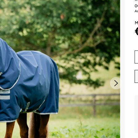
0
Ar
M