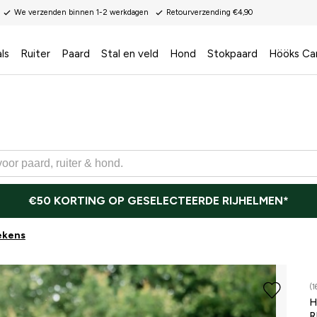
We verzenden binnen 1-2 werkdagen
Retourverzending €4,90
ls
Ruiter
Paard
Stal en veld
Hond
Stokpaard
Hööks Ca
€50 KORTING OP GESELECTEERDE RIJHELMEN*
ekens
(1
H
R