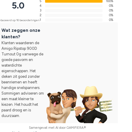
5
100%
5.0
4
0%
3
0%
2
0%
1
0%
baseerd op 16 beoordelingen
Wat zeggen onze
klanten?
Klanten waarderen de
Amigo Ripstop 900D
Turnout 0g vanwege de
goede pasvorm en
waterdichte
eigenschappen. Het
deken zit goed zonder
beenriemen en heeft
handige snelspanners.
Sommigen adviseren om
een maat kleiner te
kiezen. Het houdt het
paard droog en is
duurzaam.
Samengevat met AI door GAMIFIERA.®