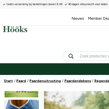
Gratis verzending bij bestellingen boven € 49
90 dagen retourrecht voor leden
Nieuws
Member Dea
Start
Paard
Paardenuitrusting
Paardendekens
Regend