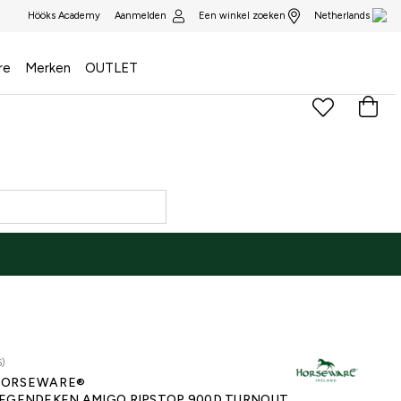
Aanmelden
Een winkel zoeken
Hööks Academy
Netherlands
re
Merken
OUTLET
6)
ORSEWARE®
EGENDEKEN AMIGO RIPSTOP 900D TURNOUT