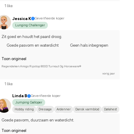
1 like
Jessica K
Geverifieerde koper
Lunging Challenger
Zit goed en houdt het paard droog.
Goede pasvorm en waterdicht
Geen hals inbegrepen
Toon origineel
Regendeken Amigo Ripstop 900D Turnout 0g Horseware®
vorig jaar
1 like
Linda B
Geverifieerde koper
Jumping Galloper
Hobby riding
Dressage
Ardenner
Dansk varmblod
Dølahest
Engelskt fullblod
Fjordhäst
Holländskt varmblod (KWPN)
Goede pasvorm, duurzaam en waterdicht.
Kallblodstravare
Norsk varmblodshäst
Svenskt varmblod (SWB)
Varmblodstravare
Norlandshäst
Oldenburger
Toon origineel