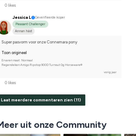
0 likes
Jessica L
Geverifieerde koper
Pleasant Challenger
Annan häst
Super pasvorm voor onze Connemara pony
Toon origineel
Ervaren maat: Normaal
Regendeken Amigo Ripstop 900D Turnout 0g Horseware®
vorig jaar
0 likes
Laat meerdere commentaren zien (11)
Meer uit onze Community