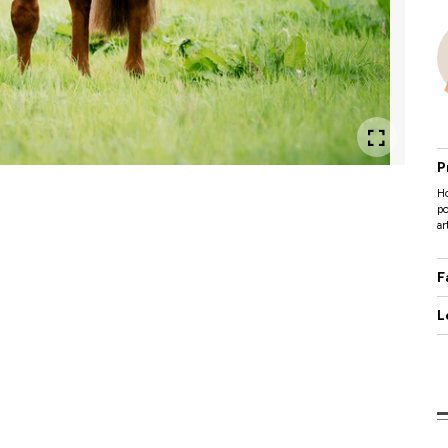
P
Ho
po
ar
F
L