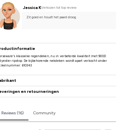
Jessica K
Verkozen tot top review
Zit goed en houdt het paard droog.
roductinformatie
rseware's klassieke regendeken, nu in verbeterde kwaliteit met 900D
lyester ripstop. De bijbehorende nekdeken wordt apart verkocht onder
tikelnummer: 610343.
abrikant
everingen en retourneringen
Reviews (16)
Community