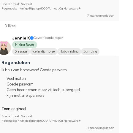
Shetlandsponny
I do not compete
Ervaren maat: Normaal
Regendeken Amigo Ripstop 900D Turnout 0g Horseware®
7 maanden geleden
0 likes
Jennie K
Geverifieerde koper
Hiking Racer
Dressage
Icelandic horse
Hobby riding
Jumping
WE (Working Equestrian)
Islandshäst
Compete on hobby-level
Regendeken
Ik hou van horseware! Goede pasvorm
Veel maten
Goede pasvorm
Geen beenriemen maar zit toch supergoed
Fijn met snelspanners
Toon origineel
Ervaren maat: Normaal
Regendeken Amigo Ripstop 900D Turnout 0g Horseware®
11 maanden geleden