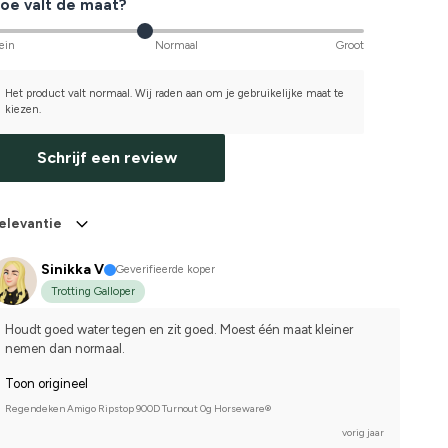
oe valt de maat?
ein
Normaal
Groot
Het product valt normaal. Wij raden aan om je gebruikelijke maat te
kiezen.
Schrijf een review
elevantie
Sinikka V
Geverifieerde koper
Trotting Galloper
Houdt goed water tegen en zit goed. Moest één maat kleiner 
nemen dan normaal.
Toon origineel
Regendeken Amigo Ripstop 900D Turnout 0g Horseware®
vorig jaar