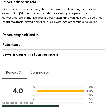
Productinformatie
Gevoerde staldeken die ook gebruikt kan worden als voering bij Horseware-
dekens. Schijfsluiting op de schouders voor een goede pasvorm en
eenvoudige bediening. De speciale beenuitsnijding van Horseware geeft het
paard maximale bewegingsvrijheid. Geleverd met afneembare nekdeken.
Productspecificatie
Fabrikant
Leveringen en retourneringen
Reviews (1)
Community
5
0%
4.0
4
100%
3
0%
2
0%
1
0%
Gebaseerd op 1 beoordeling