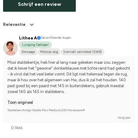
Schrijf een review
Relevantie
Lithea A
Geverifieerde koper
Lunging Galloper
Dressage
Midsize dog
Svenskt varmblod (SWB)
Mooi staldekentje, heb hier al lang naar gekeken maar zou zeggen 
dat ik liever het "gewone" donkerblauwe met lichte rand had gekocht 
- ik vind dat het veel beter vormt. Dit ligt niet helemaal tegen de rug, 
maar ik hou over het algemeen van Hw, dus ik zal het houden. 140 
past goed bij een paard met 145 in buitendekens, gebruik meestal 
zowel 140 als 145 in staldekens.
Toon origineel
Staldeken Amigo Stable Plus Medium 200 Horseware®
vorig jaar
0 likes