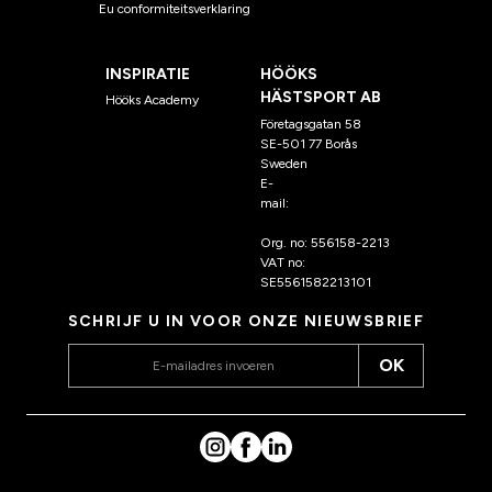
Eu conformiteitsverklaring
INSPIRATIE
HÖÖKS
HÄSTSPORT AB
Hööks Academy
Företagsgatan 58
SE-501 77 Borås
Sweden
E-
mail:
klantenservice@hoo
ks.nl
Org. no: 556158-2213
VAT no:
SE5561582213101
SCHRIJF U IN VOOR ONZE NIEUWSBRIEF
OK