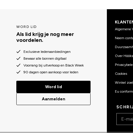
KLANTE
WORD LID
Algemene 
Als lid krijg je nog meer
Neem conta
voordelen.
Duurzaamh
Exclusieve ledenaanbiedingen
Over Hööks
Bewaar alle bonnen digitaal
Privacybele
Voorrang bij uitverkoop en Black Week
90 dagen open aankoop voor leden
Cookies
Winkel zoe
Word lid
Eu conformi
Aanmelden
SCHRI