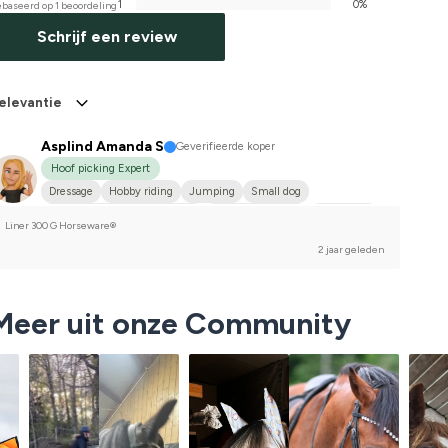
1
0%
baseerd op 1 beoordeling
Schrijf een review
elevantie
Asplind Amanda S
Geverifieerde koper
Hoof picking Expert
Dressage
Hobby riding
Jumping
Small dog
Holländskt varmblod (KWPN)
Varmblodstravare
Islandshäst
Liner 300 G Horseware®
I do not compete
2 jaar geleden
Meer uit onze Community