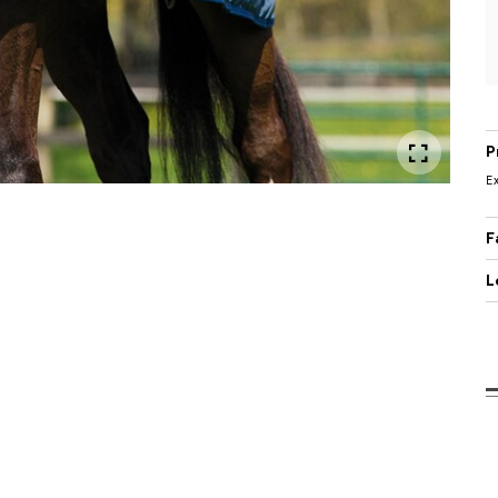
P
E
F
L