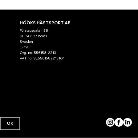
HÖÖKS HÄSTSPORT AB
Företagsgatan 58
SE-501 77 Borås
Sweden
E-mail:
klantenservice@hooks.nl
Org. no: 556158-2213
VAT no: SE5561582213101
OK