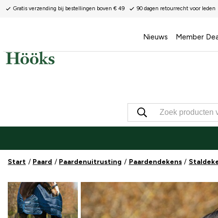
Gratis verzending bij bestellingen boven € 49
90 dagen retourrecht voor leden
Nieuws
Member Dea
Start
Paard
Paardenuitrusting
Paardendekens
Staldek