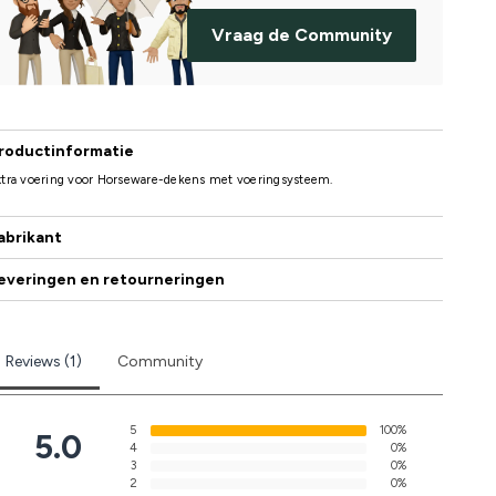
Vraag de Community
roductinformatie
xtra voering voor Horseware-dekens met voeringsysteem.
abrikant
everingen en retourneringen
Reviews (1)
Community
5
100%
5.0
4
0%
3
0%
2
0%