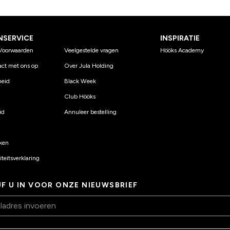
NSERVICE
INSPIRATIE
Voorwaarden
Veelgestelde vragen
Hööks Academy
ct met ons op
Over Jula Holding
eid
Black Week
Club Hööks
id
Annuleer bestelling
ken
teitsverklaring
JF U IN VOOR ONZE NIEUWSBRIEF