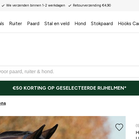
We verzenden binnen 1-2 werkdagen
Retourverzending €4,90
ls
Ruiter
Paard
Stal en veld
Hond
Stokpaard
Hööks Ca
€50 KORTING OP GESELECTEERDE RIJHELMEN*
ens
(1
H
L