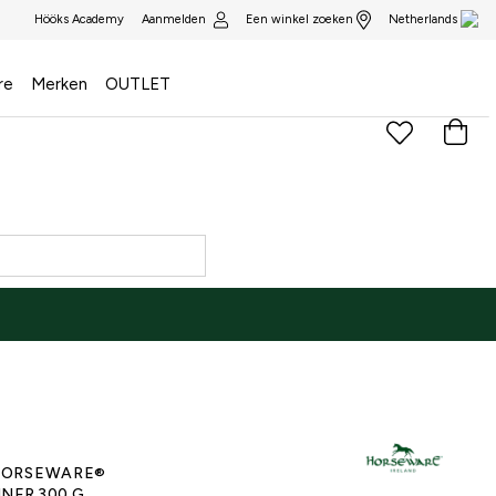
Aanmelden
Een winkel zoeken
Hööks Academy
Netherlands
re
Merken
OUTLET
)
ORSEWARE®
INER 300 G