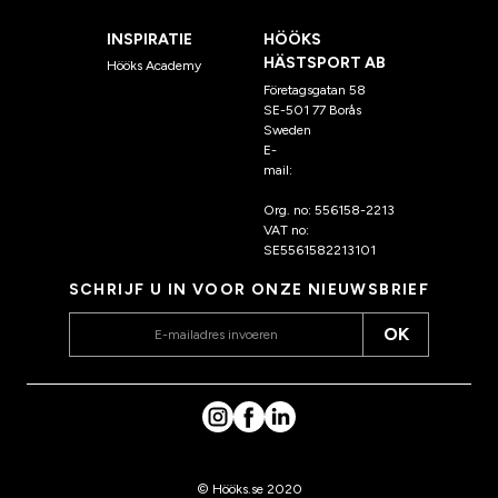
INSPIRATIE
HÖÖKS
HÄSTSPORT AB
Hööks Academy
Företagsgatan 58
SE-501 77 Borås
Sweden
E-
mail:
klantenservice@hoo
ks.nl
Org. no: 556158-2213
VAT no:
SE5561582213101
SCHRIJF U IN VOOR ONZE NIEUWSBRIEF
OK
© Hööks.se 2020