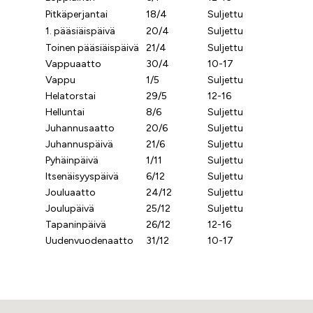
Pitkäperjantai
18/4
Suljettu
1. pääsiäispäivä
20/4
Suljettu
Toinen pääsiäispäivä
21/4
Suljettu
Vappuaatto
30/4
10-17
Vappu
1/5
Suljettu
Helatorstai
29/5
12-16
Helluntai
8/6
Suljettu
Juhannusaatto
20/6
Suljettu
Juhannuspäivä
21/6
Suljettu
Pyhäinpäivä
1/11
Suljettu
Itsenäisyyspäivä
6/12
Suljettu
Jouluaatto
24/12
Suljettu
Joulupäivä
25/12
Suljettu
Tapaninpäivä
26/12
12-16
Uudenvuodenaatto
31/12
10-17