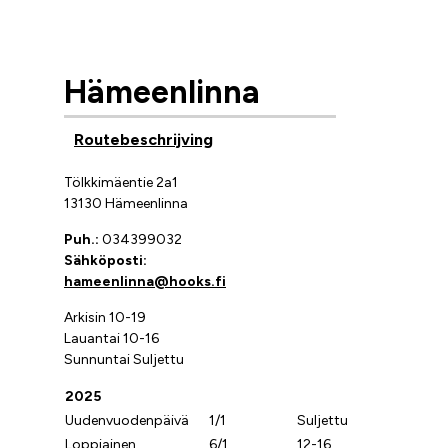
Hämeenlinna
Routebeschrijving
Tölkkimäentie 2a1
13130 Hämeenlinna
Puh.:
034399032
Sähköposti:
hameenlinna@hooks.fi
Arkisin 10-19
Lauantai 10-16
Sunnuntai Suljettu
2025
Uudenvuodenpäivä
1/1
Suljettu
Loppiainen
6/1
12-16