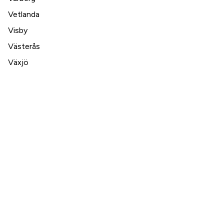
Vetlanda
Visby
Västerås
Växjö
Ystad
Örebro
Östersund
Danmark
Aarhus
Herlev