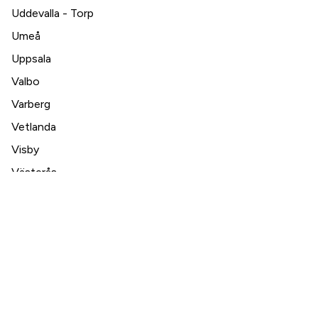
Uddevalla - Torp
Umeå
Uppsala
Valbo
Varberg
Vetlanda
Visby
Västerås
Växjö
Ystad
Örebro
Östersund