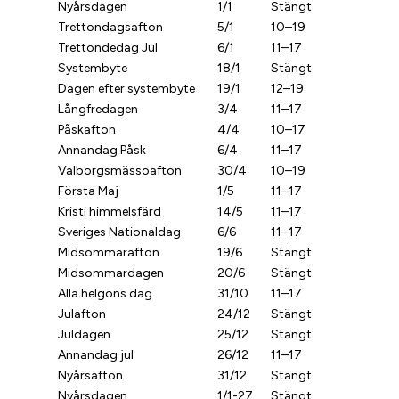
Nyårsdagen
1/1
Stängt
Trettondagsafton
5/1
10–19
Trettondedag Jul
6/1
11–17
Systembyte
18/1
Stängt
Dagen efter systembyte
19/1
12–19
Långfredagen
3/4
11–17
Påskafton
4/4
10–17
Annandag Påsk
6/4
11–17
Valborgsmässoafton
30/4
10–19
Första Maj
1/5
11–17
Kristi himmelsfärd
14/5
11–17
Sveriges Nationaldag
6/6
11–17
Midsommarafton
19/6
Stängt
Midsommardagen
20/6
Stängt
Alla helgons dag
31/10
11–17
Julafton
24/12
Stängt
Juldagen
25/12
Stängt
Annandag jul
26/12
11–17
Nyårsafton
31/12
Stängt
Nyårsdagen
1/1-27
Stängt