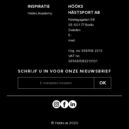
INSPIRATIE
HÖÖKS
HÄSTSPORT AB
Hööks Academy
Företagsgatan 58
SE-501 77 Borås
Sweden
E-
mail:
klantenservice@hoo
ks.nl
Org. no: 556158-2213
VAT no:
SE5561582213101
SCHRIJF U IN VOOR ONZE NIEUWSBRIEF
OK
© Hööks.se 2020