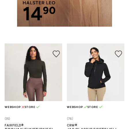
WEBSHOP
STORE
WEBSHOP
STORE
(35)
(78)
FAIRFIELD®
CRW®