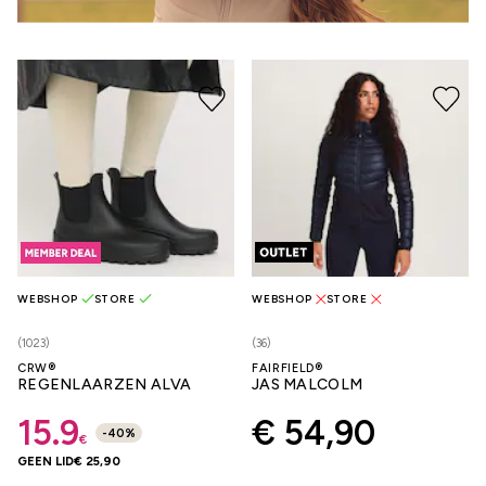
WEBSHOP
STORE
WEBSHOP
STORE
(1023)
(36)
CRW®
FAIRFIELD®
REGENLAARZEN ALVA
JAS MALCOLM
15.9
€ 54,90
-
40
%
€
GEEN LID
€ 25,90