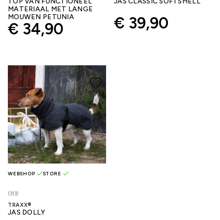
TOP VAN FUNCTIONEEL
JAS CLASSIC SOFTSHELL
MATERIAAL MET LANGE
MOUWEN PETUNIA
€ 39,90
€ 34,90
WEBSHOP
STORE
(313)
TRAXX®
JAS DOLLY