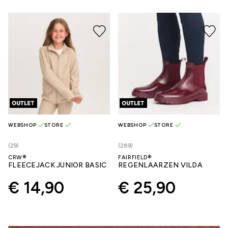
WEBSHOP
STORE
WEBSHOP
STORE
(29)
(289)
CRW®
FAIRFIELD®
FLEECEJACK JUNIOR BASIC
REGENLAARZEN VILDA
€ 14,90
€ 25,90