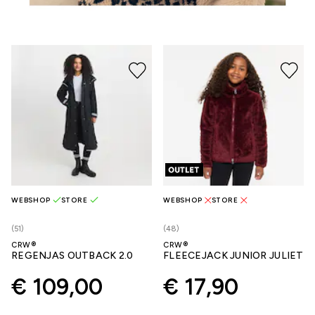
WEBSHOP
STORE
WEBSHOP
STORE
(51)
(48)
CRW®
CRW®
REGENJAS OUTBACK 2.0
FLEECEJACK JUNIOR JULIET
€ 109,00
€ 17,90