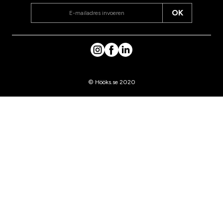
OK
© Hööks.se 2020