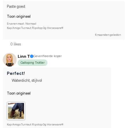
Paste goed.
Toon origineel
Ervaren maat: Normaal
Kap Amigo Turnout Ripstop 0g Horseware®
6 maanden geleden
0 likes
Linn T
Geverifieerde koper
Galloping Trotter
Perfect!
Waterdicht, stijlvol
Toon origineel
Kap Amigo Turnout Ripstop 0g Horseware®