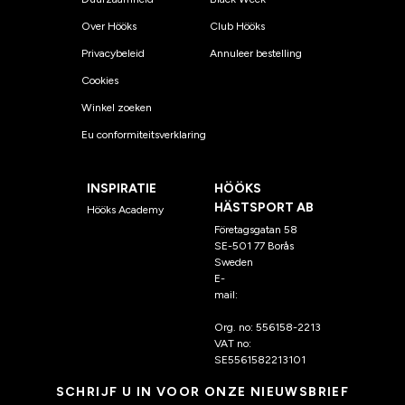
Over Hööks
Club Hööks
Privacybeleid
Annuleer bestelling
Cookies
Winkel zoeken
Eu conformiteitsverklaring
INSPIRATIE
HÖÖKS
HÄSTSPORT AB
Hööks Academy
Företagsgatan 58
SE-501 77 Borås
Sweden
E-
mail:
klantenservice@hoo
ks.nl
Org. no: 556158-2213
VAT no:
SE5561582213101
SCHRIJF U IN VOOR ONZE NIEUWSBRIEF