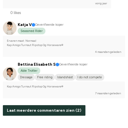
vorig jaar
0 likes
Katja V
Geverifieerde koper
Seasoned Rider
Ervaren maat: Normaal
Kap Amigo Turnout Ripstop 0g Horseware®
4 maanden geleden
Bettina Elisabeth S
Geverifieerde koper
Able Trotter
Dressage
Free riding
Islandshäst
I do not compete
Kap Amigo Turnout Ripstop 0g Horseware®
7 maanden geleden
Laat meerdere commentaren zien (2)