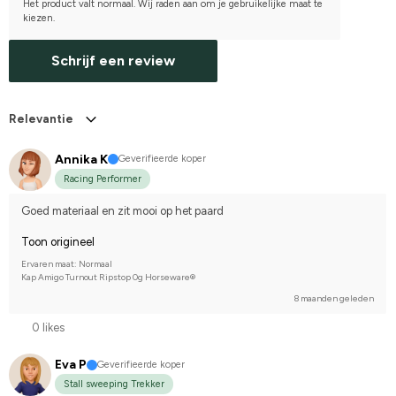
Het product valt normaal. Wij raden aan om je gebruikelijke maat te
kiezen.
Schrijf een review
Relevantie
Annika K
Geverifieerde koper
Racing Performer
Goed materiaal en zit mooi op het paard
Toon origineel
Ervaren maat: Normaal
Kap Amigo Turnout Ripstop 0g Horseware®
8 maanden geleden
0 likes
Eva P
Geverifieerde koper
Stall sweeping Trekker