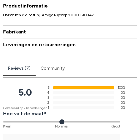
Productinformatie
Halsdeken die past bij Amigo Ripstop 900D 610342.
Fabrikant
Leveringen en retourneringen
Reviews (7)
Community
5
100%
5.0
4
0%
3
0%
2
0%
1
0%
Gebaseerd op 7 beoordelingen
Hoe valt de maat?
Klein
Normaal
Groot